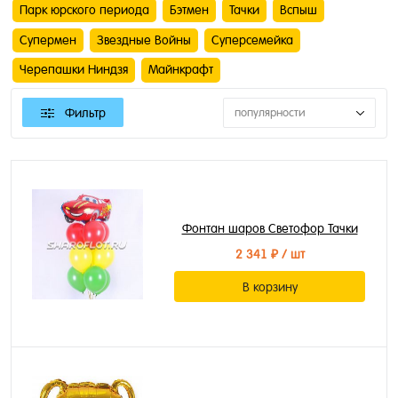
Парк юрского периода
Бэтмен
Тачки
Вспыш
Супермен
Звездные Войны
Суперсемейка
Черепашки Ниндзя
Майнкрафт
Фильтр
популярности
Фонтан шаров Светофор Тачки
2 341 ₽
/ шт
В корзину