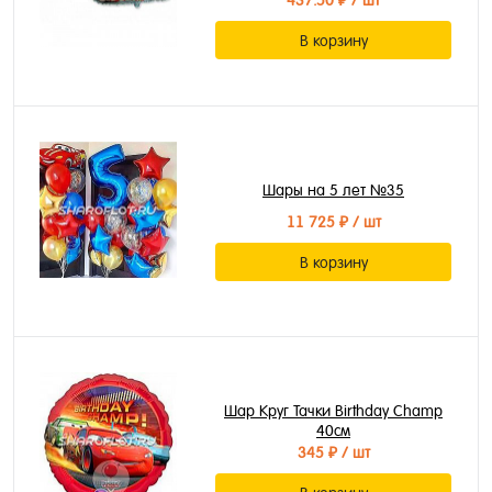
437.50 ₽
/ шт
В корзину
Шары на 5 лет №35
11 725 ₽
/ шт
В корзину
Шар Круг Тачки Birthday Champ
40см
345 ₽
/ шт