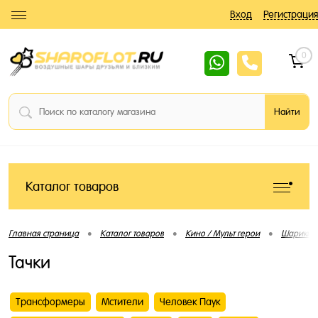
Вход
Регистрация
0
Каталог товаров
•
•
•
Главная страница
Каталог товаров
Кино / Мульт герои
Шарики 
Тачки
Трансформеры
Мстители
Человек Паук