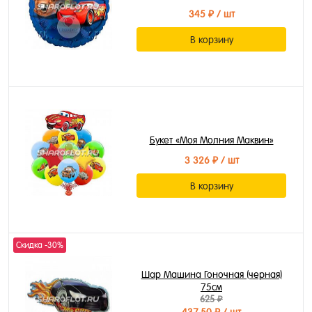
345 ₽
/ шт
В корзину
Букет «Моя Молния Маквин»
3 326 ₽
/ шт
В корзину
Скидка -30%
Шар Машина Гоночная (черная)
75см
625 ₽