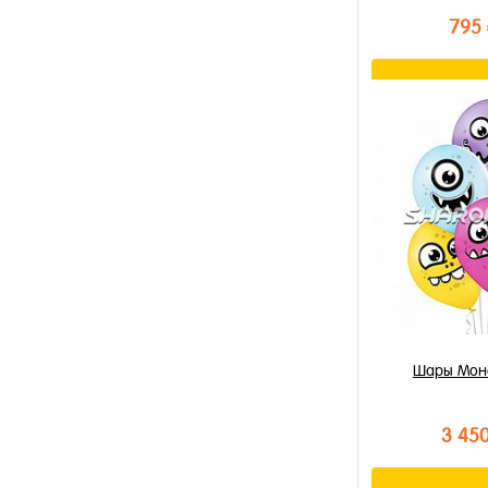
795
В к
Купить в 1 к
В избранное
В наличии
Шары Монс
3 45