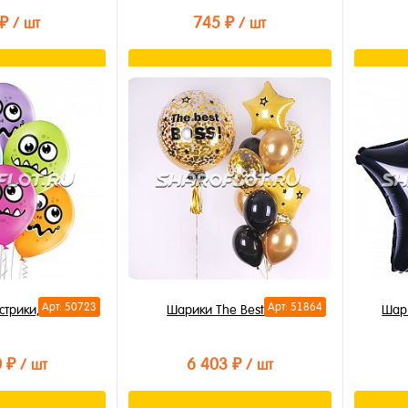
В из
 ₽
745 ₽
/ шт
/ шт
В на
орзину
Подписаться
лик
Купить в 1 клик
Купи
В избранное
В из
Недоступно
В на
Арт: 50723
Арт: 51864
трики, 30см
Шарики The Best Boss
Шар
0 ₽
6 403 ₽
/ шт
/ шт