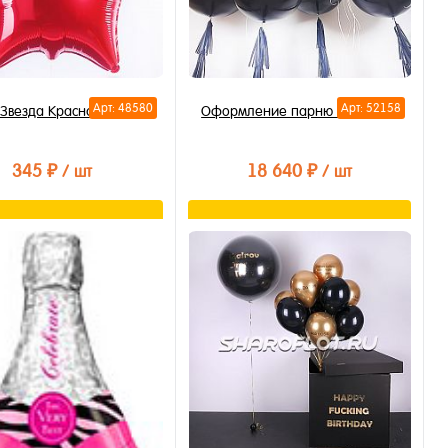
Арт: 48580
Арт: 52158
Звезда Красная 40см
Оформление парню на 20 лет
345 ₽
18 640 ₽
/ шт
/ шт
В корзину
В корзину
ть в 1 клик
Купить в 1 клик
бранное
В избранное
личии
В наличии