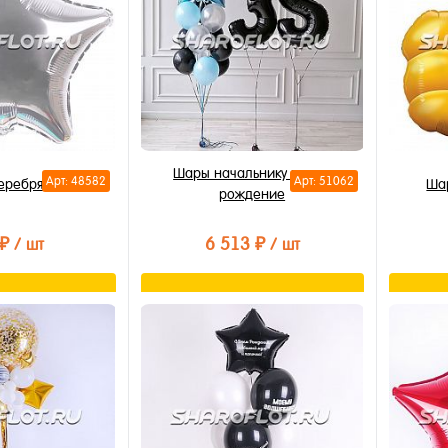
Шары начальнику в день
Арт: 48582
Арт: 51062
еребряная 40см
Ша
рождение
 ₽
6 513 ₽
/ шт
/ шт
орзину
В корзину
лик
Купить в 1 клик
Купи
В избранное
В из
В наличии
В на