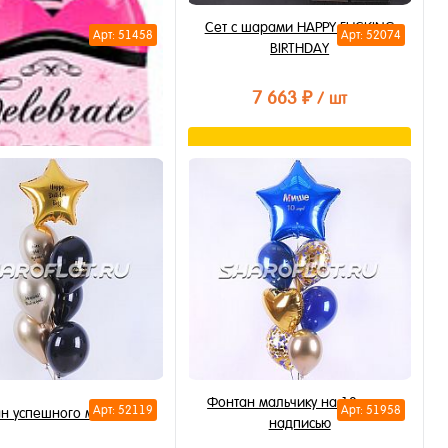
Сет с шарами HAPPY FUCKING
Арт: 51458
Арт: 52074
BIRTHDAY
7 663 ₽
/ шт
В корзину
Купить в 1 клик
В избранное
В наличии
ылка Celebrate (розовая)
70см
795 ₽
/ шт
В корзину
Фонтан мальчику на 10 лет с
Арт: 52119
Арт: 51958
н успешного мужчины
надписью
ть в 1 клик