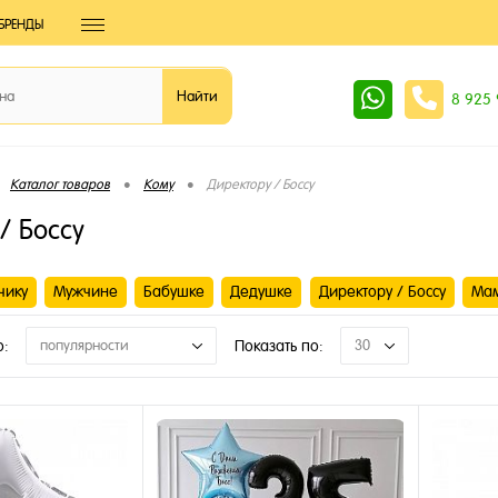
БРЕНДЫ
8 925
•
•
Каталог товаров
Кому
Директору / Боссу
/ Боссу
чику
Мужчине
Бабушке
Дедушке
Директору / Боссу
Ма
о:
популярности
Показать по:
30