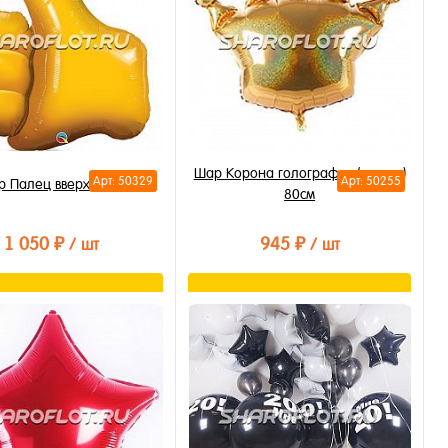
Шар Корона голография (золото)
Арт: 50329
Арт: 50255
р Палец вверх 90см
80см
1 050 ₽
945 ₽
/ шт
/ шт
В корзину
В корзину
ть в 1 клик
Купить в 1 клик
бранное
В избранное
личии
В наличии