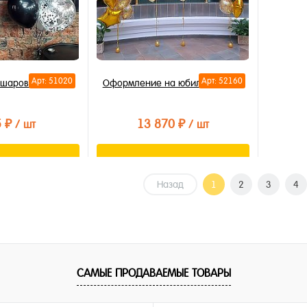
Арт: 51020
Арт: 52160
 шаров для Босса
Оформление на юбилей 60 лет
5 ₽
13 870 ₽
/ шт
/ шт
орзину
В корзину
Назад
1
2
3
4
лик
Купить в 1 клик
В избранное
В наличии
САМЫЕ ПРОДАВАЕМЫЕ ТОВАРЫ