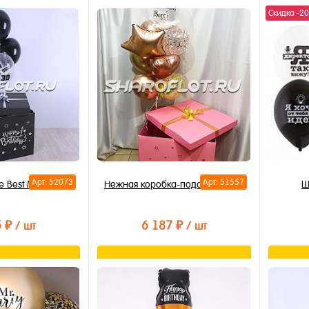
орзину
В корзину
Скидка -2
лик
Купить в 1 клик
Купи
В избранное
В из
В наличии
В на
Арт: 52073
Арт: 51557
e Best Man 30
Нежная коробка-подарок Боссу
Ш
5 ₽
6 187 ₽
/ шт
/ шт
орзину
В корзину
лик
Купить в 1 клик
Купи