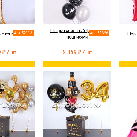
Поздравительный фонтан с
Арт: 52116
Арт: 51826
м с конфетти 80см
Шар 
надписями
0 ₽
2 359 ₽
/ шт
/ шт
орзину
В корзину
лик
Купить в 1 клик
Купи
В избранное
В из
В наличии
В на