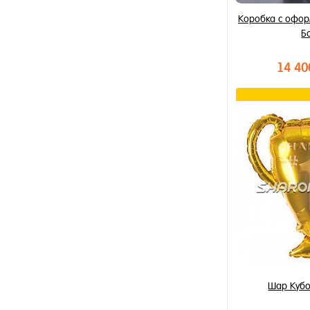
Ассорти
Коробка с офо
Б
14 40
В к
Купить в 1 к
В избранное
В наличии
Шар Куб