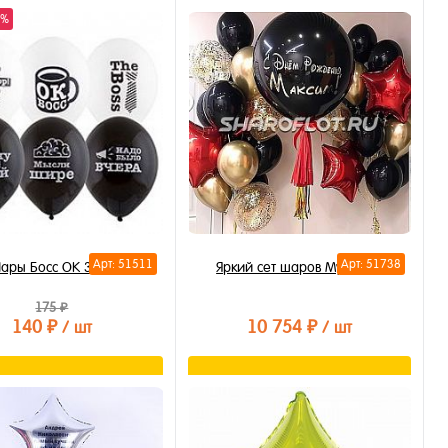
В корзину
В корзину
0%
ть в 1 клик
Купить в 1 клик
бранное
В избранное
личии
В наличии
Арт: 51511
Арт: 51738
ары Босс ОК 30см
Яркий сет шаров Мужчине
175 ₽
140 ₽
10 754 ₽
/ шт
/ шт
В корзину
В корзину
ть в 1 клик
Купить в 1 клик