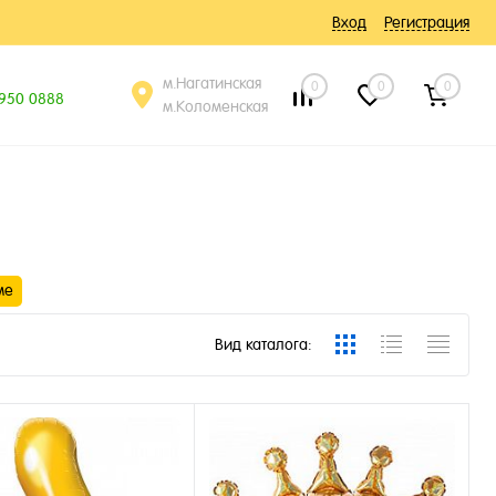
Вход
Регистрация
м.Нагатинская
0
0
0
 950 0888
м.Коломенская
ме
Вид каталога: