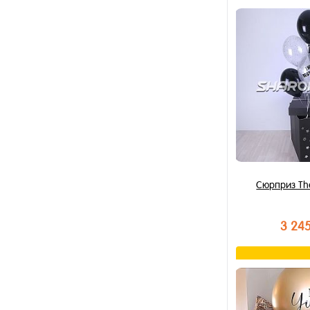
В к
Купить в 1 к
В избранное
В наличии
Сюрприз Th
3 24
В к
Купить в 1 к