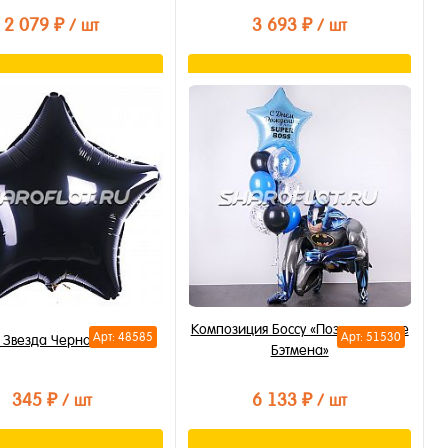
бранное
2 079 ₽
3 693 ₽
/ шт
/ шт
личии
В корзину
Подписаться
ть в 1 клик
Купить в 1 клик
бранное
В избранное
личии
Недоступно
Композиция Боссу «Поздравление
Арт: 48585
Арт: 51530
 Звезда Черная 40см
Бэтмена»
345 ₽
6 133 ₽
/ шт
/ шт