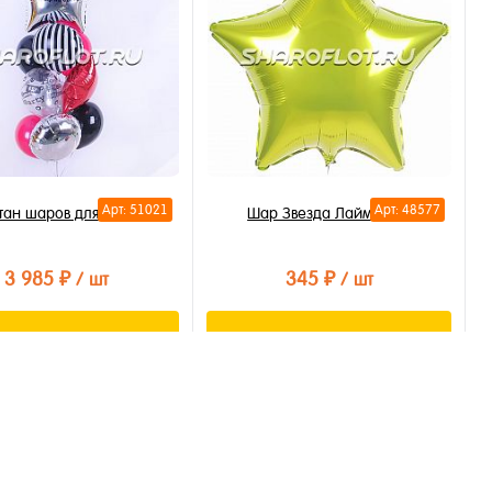
бранное
В избранное
личии
В наличии
Арт: 51021
Арт: 48577
тан шаров для шефа
Шар Звезда Лайм 40см
3 985 ₽
345 ₽
/ шт
/ шт
В корзину
В корзину
ть в 1 клик
Купить в 1 клик
бранное
В избранное
личии
В наличии