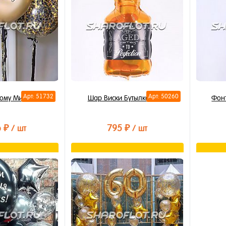
В избранное
В из
В наличии
В на
Арт: 51732
Арт: 50260
ому Мистеру
Шар Виски Бутылка 85см
Фон
6 ₽
795 ₽
/ шт
/ шт
орзину
В корзину
лик
Купить в 1 клик
Купи
В избранное
В из
В наличии
В на