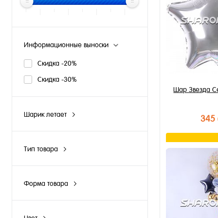
Информационные выноски
Скидка -20%
Скидка -30%
Шар Звезда С
Шарик летает
345
N
Y
В к
Тип товара
Букет из шаров
Купить в 1 к
Композиция из шаров
В избранное
Форма товара
Облако из шаров
Груша
В наличии
Оформление
Звезда