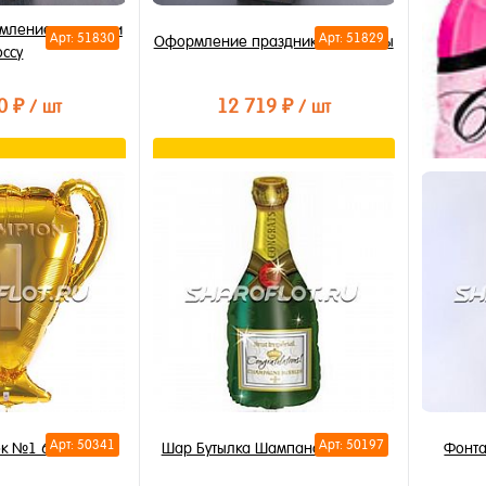
рмлением шарами
Арт: 51830
Арт: 51829
Оформление праздника Мужчины
оссу
0 ₽
12 719 ₽
/ шт
/ шт
орзину
В корзину
лик
Купить в 1 клик
В избранное
В наличии
Шар Бут
Арт: 50341
Арт: 50197
ок №1 65см
Шар Бутылка Шампанского 90см
Фонта
Купи