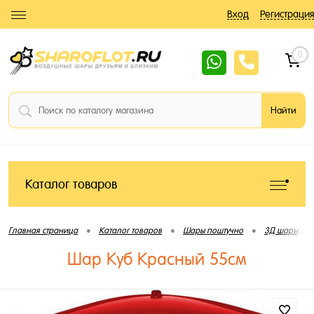
Вход
Регистрация
0
Каталог товаров
•
•
•
•
Главная страница
Каталог товаров
Шары поштучно
3Д шары
Шар Куб Красный 55см