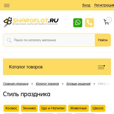
Вход
Регистрация
0
Каталог товаров
•
•
•
Главная страница
Каталог товаров
Готовые решения
Стиль праз
Стиль праздника
Космос
Техника
Еда и Напитки
Животные
Школа