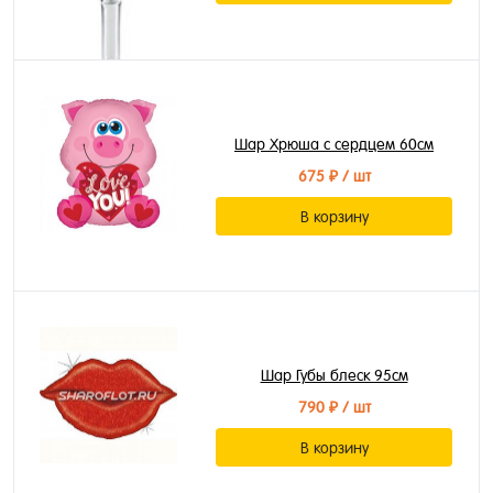
Шар Хрюша с сердцем 60см
675 ₽
/ шт
В корзину
Шар Губы блеск 95см
790 ₽
/ шт
В корзину