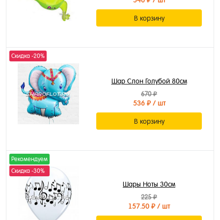
540 ₽
/ шт
В корзину
Скидка -20%
Шар Слон Голубой 80см
670 ₽
536 ₽
/ шт
В корзину
Рекомендуем
Скидка -30%
Шары Ноты 30см
225 ₽
157.50 ₽
/ шт