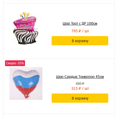
Шар Торт с ДР 100см
795 ₽
/ шт
В корзину
Скидка -20%
Шар Сердце Триколор 45см
450 ₽
315 ₽
/ шт
В корзину