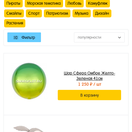
Пираты
Морская тематика
Любовь
Камуфляж
Смайлы
Спорт
Патриотизм
Музыка
Дизайн
Растения
Фильтр
популярности
Шар Сфера Омбре Желто-
Зеленая 41см
1 250 ₽
/ шт
В корзину