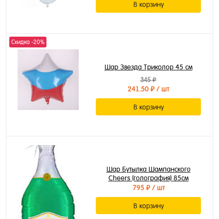
В корзину
Скидка -20%
Шар Звезда Триколор 45 см
345 ₽
241.50 ₽
/ шт
В корзину
Шар Бутылка Шампанского
Cheers (голография) 85см
795 ₽
/ шт
В корзину