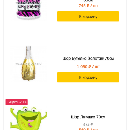
65см
745 ₽
/ шт
В корзину
Шар Бутылка (золотая) 70см
1 050 ₽
/ шт
В корзину
Скидка -20%
Шар Лягушка 70см
675 ₽