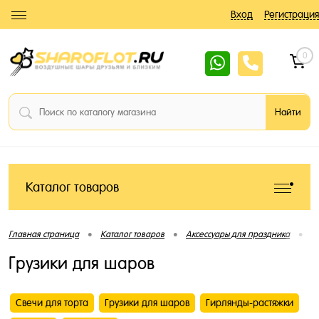
Вход
Регистрация
0
Каталог товаров
•
•
•
Главная страница
Каталог товаров
Аксессуары для праздника
Г
Грузики для шаров
Свечи для торта
Грузики для шаров
Гирлянды-растяжки