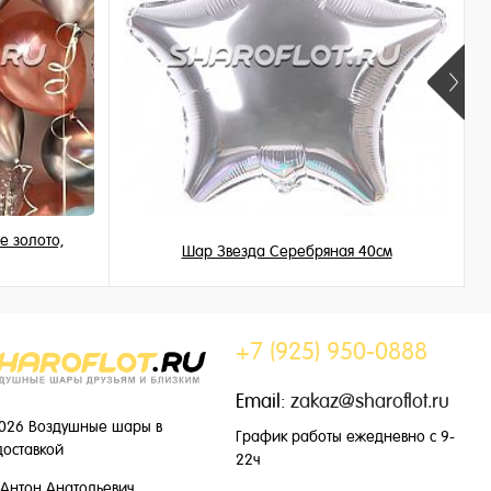
е золото,
Шар Звезда Серебряная 40см
345 ₽
/ шт
+7 (925) 950-0888
Email:
zakaz@sharoflot.ru
026 Воздушные шары в
График работы ежедневно с 9-
доставкой
22ч
Антон Анатольевич