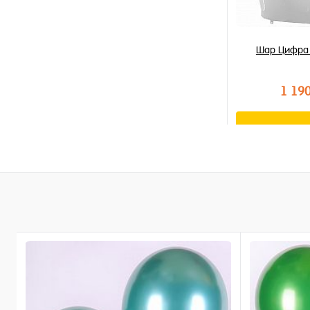
Шар Цифра 
1 19
В к
Купить в 1 к
В избранное
В наличии