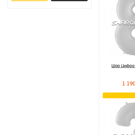
Шар Цифра 
1 19
В к
Купить в 1 к
В избранное
В наличии