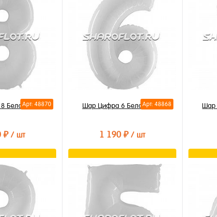
Арт: 48870
Арт: 48868
8 Белая 85см
Шар Цифра 6 Белая 85см
Шар 
0 ₽
1 190 ₽
/ шт
/ шт
орзину
В корзину
лик
Купить в 1 клик
Купи
В избранное
В из
В наличии
В на