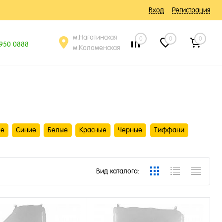
Вход
Регистрация
м.Нагатинская
0
0
0
 950 0888
м.Коломенская
ые
Синие
Белые
Красные
Черные
Тиффани
Вид каталога: