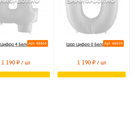
Арт: 48866
Арт: 48859
Цифра 4 Белая 85см
Шар Цифра 0 Белая 85см
1 190 ₽
1 190 ₽
/ шт
/ шт
В корзину
В корзину
ть в 1 клик
Купить в 1 клик
бранное
В избранное
личии
В наличии