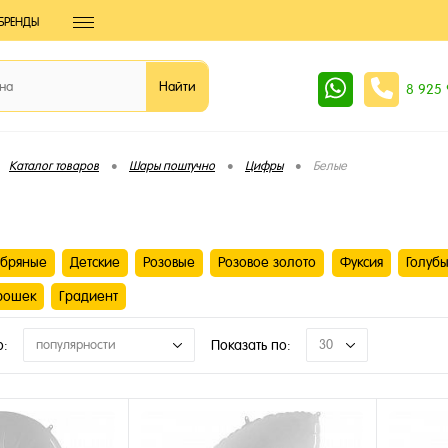
БРЕНДЫ
8 925
•
•
•
Каталог товаров
Шары поштучно
Цифры
Белые
бряные
Детские
Розовые
Розовое золото
Фуксия
Голуб
рошек
Градиент
о:
популярности
Показать по:
30