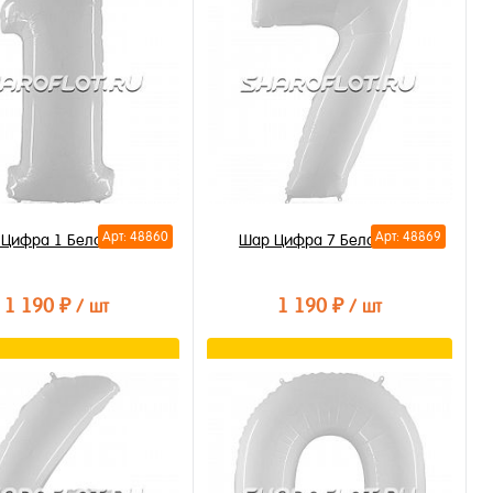
Арт: 48860
Арт: 48869
Цифра 1 Белая 85см
Шар Цифра 7 Белая 85см
1 190 ₽
1 190 ₽
/ шт
/ шт
В корзину
В корзину
ть в 1 клик
Купить в 1 клик
бранное
В избранное
личии
В наличии