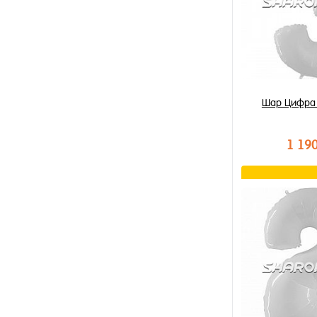
Шар Цифра 
1 19
В к
Купить в 1 к
В избранное
В наличии