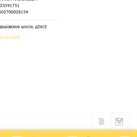
23591751
502700028154
аршавское шоссе, д26с2
ь на карте