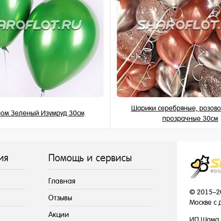
Шарики серебряные, розово
ом Зеленый Изумруд 30см
прозрачные 30см
215 ₽
189 ₽
/ шт
/ шт
ия
Помощь и сервисы
Главная
© 2015–2
Отзывы
Москве с 
Акции
ИП Шама 