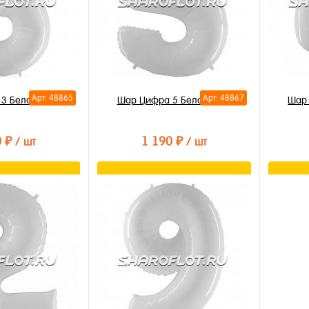
Арт: 48865
Арт: 48867
3 Белая 85см
Шар Цифра 5 Белая 85см
Шар 
0 ₽
1 190 ₽
/ шт
/ шт
орзину
В корзину
лик
Купить в 1 клик
Купи
В избранное
В из
В наличии
В на