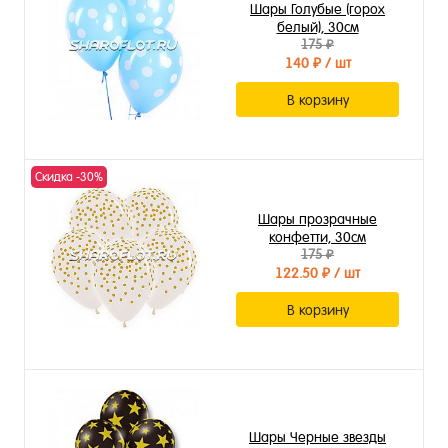
Шары Голубые (горох
белый), 30см
175 ₽
140 ₽
/ шт
В корзину
Скидка -30%
Шары прозрачные
конфетти, 30см
175 ₽
122.50 ₽
/ шт
В корзину
Шары Черные звезды