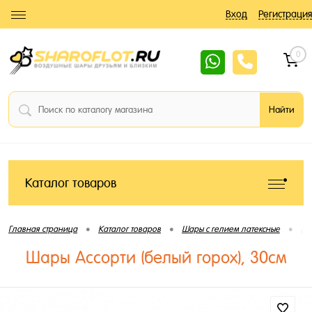
Вход
Регистрация
0
Каталог товаров
•
•
•
Главная страница
Каталог товаров
Шары с гелием латексные
Ла
Шары Ассорти (белый горох), 30см