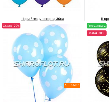
Шары Звезды ассорти, 30см
Шары
Скидка -20%
Рекомендуем
3 450 ₽
/ шт
Скидка -30%
В корзину
Купить в 1 клик
Купить в 
В избранное
В избран
В наличии
В наличи
Арт: 48470