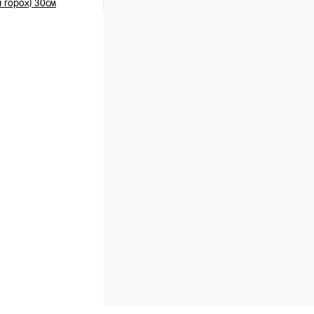
 горох) 30см
 шт
ну