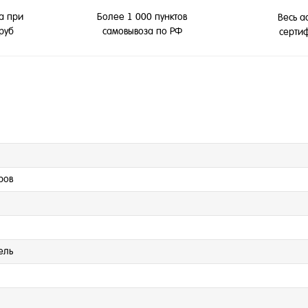
а при
Более 1 000 пунктов
Весь а
 руб
самовывоза по РФ
серти
ров
ель