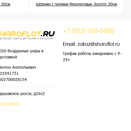
 30см
Шарики с гелием Фиолетовые Золото 30см
195 ₽
/ шт
+7 (925) 950-0888
Email:
zakaz@sharoflot.ru
026 Воздушные шары в
График работы ежедневно с 9-
доставкой
22ч
Антон Анатольевич
23591751
502700028154
аршавское шоссе, д26с2
ь на карте