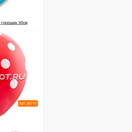
 горошек 30см
 шт
ну
Арт: 50753