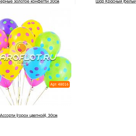
ерные золотое конфетти 30см
Шар Красный (белый
175 ₽
122.50 ₽
3 450 ₽
/ шт
/
В корзину
В корзи
1 клик
Купить в 1 клик
ное
В избранное
и
В наличии
Арт: 48016
ссорти (горох цветной), 30см
3 450 ₽
/ шт