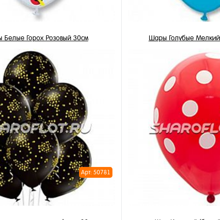
 Белые Горох Розовый 30см
Шары Голубые Мелкий
3 450 ₽
3 450 ₽
/ шт
/
В корзину
В корзи
1 клик
Купить в 1 клик
ное
В избранное
и
В наличии
Арт: 50781