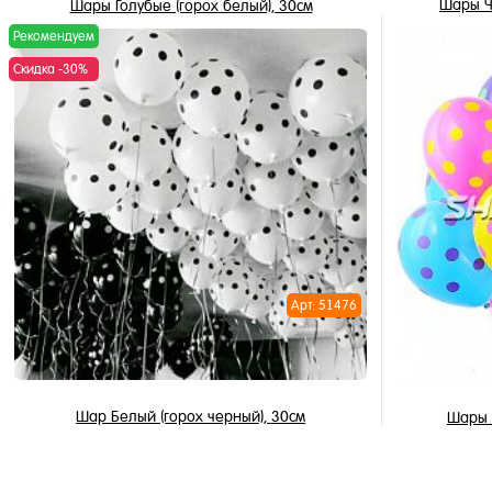
Шары Ч
Шары Голубые (горох белый), 30см
Рекомендуем
175 ₽
140 ₽
Скидка -30%
/ шт
В корзину
Купить в 
Купить в 1 клик
В избран
В избранное
В наличи
В наличии
Арт: 51476
Шар Белый (горох черный), 30см
Шары А
175 ₽
122.50 ₽
/ шт