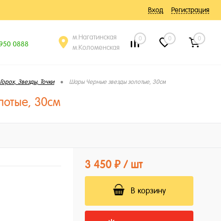
Вход
Регистрация
м.Нагатинская
0
0
0
 950 0888
м.Коломенская
•
Горох, Звезды, Точки
Шары Черные звезды золотые, 30см
лотые, 30см
3 450 ₽
/ шт
В корзину