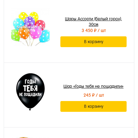
Шары Ассорти (белый горох),
30см
3 450 ₽
/ шт
В корзину
Шар «Годы тебя не пощадили»
245 ₽
/ шт
В корзину