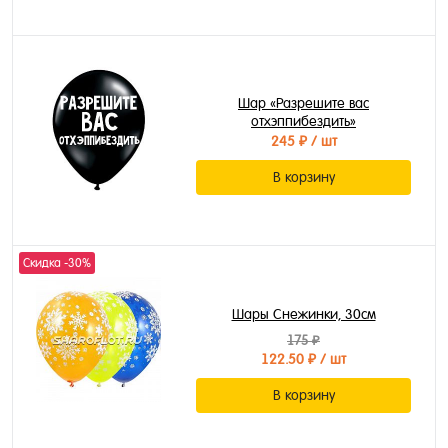
Шар «Разрешите вас
отхэппибездить»
245 ₽
/ шт
В корзину
Скидка -30%
Шары Снежинки, 30см
175 ₽
122.50 ₽
/ шт
В корзину