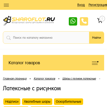
Вход
Регистрация
0
Каталог товаров
•
•
•
Главная страница
Каталог товаров
Шары с гелием латексные
Ла
Латексные с рисунком
Надписи
Хвалебные шары
Оскорбительные