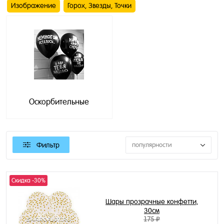
Изображение
Горох, Звезды, Точки
Оскорбительные
Фильтр
популярности
Скидка -30%
Шары прозрачные конфетти,
30см
175 ₽