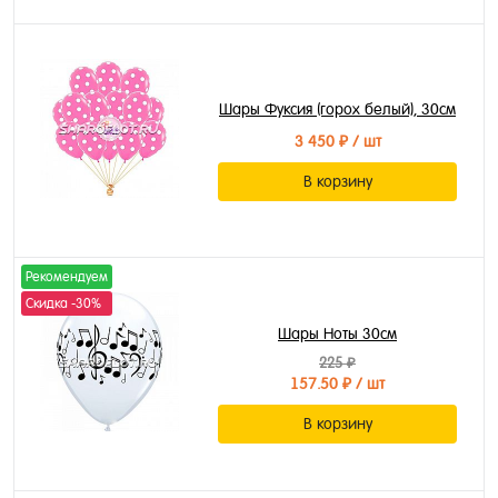
Шары Фуксия (горох белый), 30см
3 450 ₽
/ шт
В корзину
Рекомендуем
Скидка -30%
Шары Ноты 30см
225 ₽
157.50 ₽
/ шт
В корзину