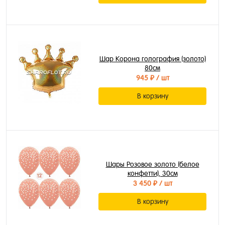
Шар Корона голография (золото)
80см
945 ₽
/ шт
В корзину
Шары Розовое золото (белое
конфетти), 30см
3 450 ₽
/ шт
В корзину