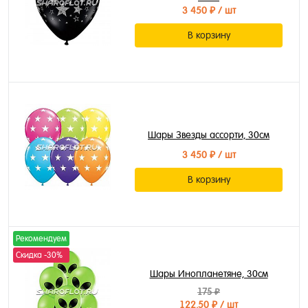
3 450 ₽
/ шт
В корзину
Шары Звезды ассорти, 30см
3 450 ₽
/ шт
В корзину
Рекомендуем
Скидка -30%
Шары Инопланетяне, 30см
175 ₽
122.50 ₽
/ шт