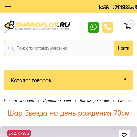
Вход
Регистрация
0
Каталог товаров
•
•
•
Главная страница
Каталог товаров
Готовые решения
Стиль праз
Шар Звезда на день рождения 70см
Скидка -20%