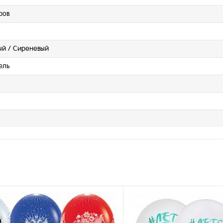
ров
ый / Сиреневый
ель