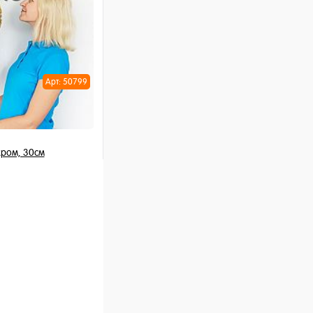
Арт: 50799
ром, 30см
 шт
ну