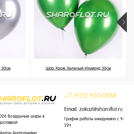
 30см
Шар Хром Зеленый Изумруд 30см
215 ₽
/ шт
+7 (925) 950-0888
Email:
zakaz@sharoflot.ru
026 Воздушные шары в
График работы ежедневно с 9-
доставкой
22ч
Антон Анатольевич