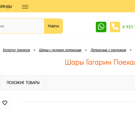
БРЕНДЫ
8 925
•
•
•
Каталог товаров
Шары с гелием латексные
Латексные с рисунком
Шары Гагарин Поеха
ПОХОЖИЕ ТОВАРЫ