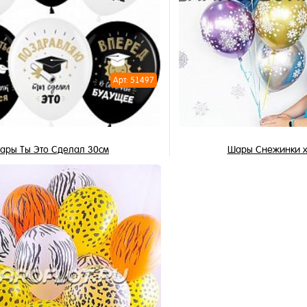
1 клик
Купить в 1 клик
ное
В избранное
и
В наличии
Арт: 51497
ары Ты Это Сделал 30см
Шары Снежинки х
3 450 ₽
3 450 ₽
/ шт
/
Подписаться
В корзи
1 клик
Купить в 1 клик
ное
В избранное
но
В наличии