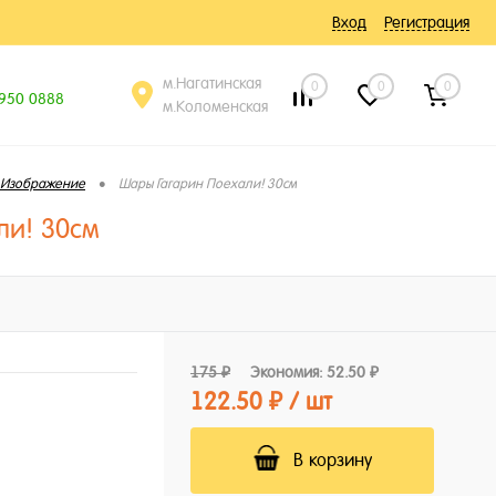
Вход
Регистрация
м.Нагатинская
0
0
0
 950 0888
м.Коломенская
•
Изображение
Шары Гагарин Поехали! 30см
ли! 30см
175 ₽
Экономия:
52.50 ₽
122.50 ₽
/ шт
В корзину