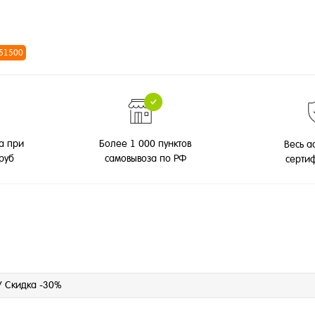
 51500
а при
Более 1 000 пунктов
Весь а
 руб
самовывоза по РФ
серти
/ Скидка -30%