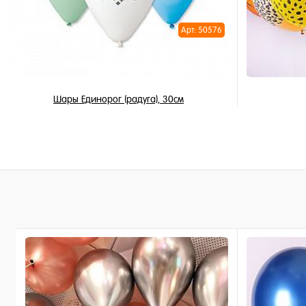
Арт: 50576
Шары Единорог (радуга), 30см
3 450 ₽
/ шт
В корзину
Купить в 1 клик
Купить в 
В избранное
В избран
В наличии
В наличи