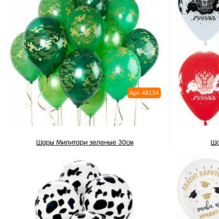
Арт: 48134
Шары Милитари зеленые 30см
Ша
3 450 ₽
/ шт
В корзину