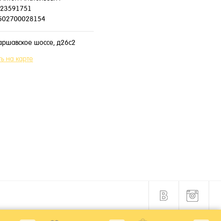
23591751
502700028154
аршавское шоссе, д26с2
ь на карте