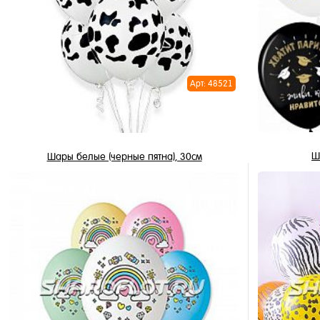
Купить в 1 клик
Купить в 
В избранное
В избран
В наличии
В наличи
Арт: 48521
Ш
Шары белые (черные пятна), 30см
3 450 ₽
/ шт
В корзину
Купить в 
Купить в 1 клик
В избран
В избранное
Недоступ
В наличии