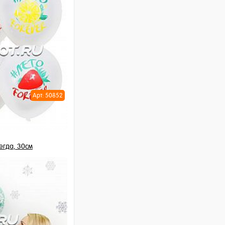
Арт: 50852
егда, 30см
 шт
ну