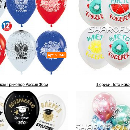
Арт: 51346
ры Триколор Россия 30см
Шарики Лето навс
3 450 ₽
3 450 ₽
/ шт
/
В корзину
В корзи