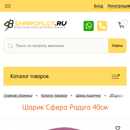
Вход
Регистрация
0
Каталог товаров
•
•
•
•
Главная страница
Каталог товаров
Шары поштучно
3Д шары
Шарик Сфера Радуга 40см