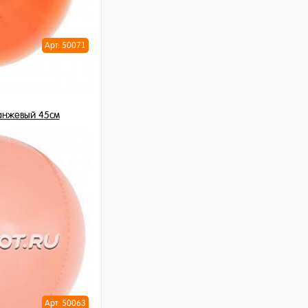
Арт: 50071
анжевый 45см
шт
ну
Арт: 50063