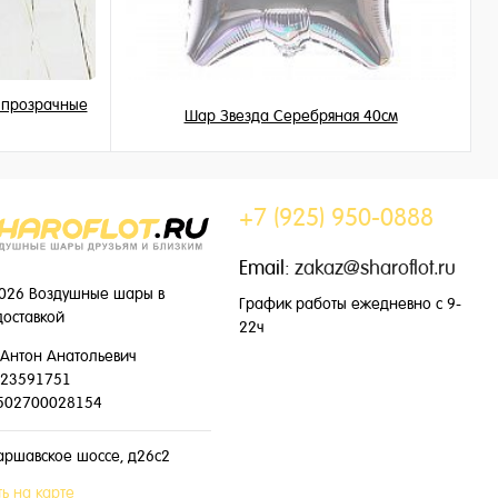
, прозрачные
Шар Звезда Серебряная 40см
345 ₽
/ шт
+7 (925) 950-0888
Email:
zakaz@sharoflot.ru
026 Воздушные шары в
График работы ежедневно с 9-
доставкой
22ч
Антон Анатольевич
23591751
502700028154
аршавское шоссе, д26с2
ь на карте