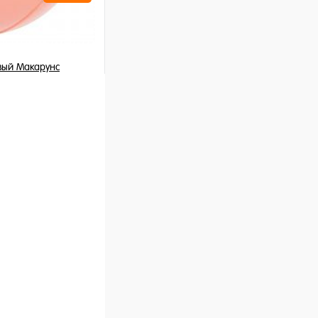
вый Макарунс
шт
ну