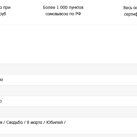
а при
Более 1 000 пунктов
Весь а
 руб
самовывоза по РФ
серти
но
о
 / Свадьба / 8 марта / Юбилей /