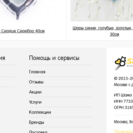
Шары синие, голубые, золотые
 Сердце Серебро 40см
30см
345 ₽
155 ₽
/ шт
/ шт
ия
Помощь и сервисы
Главная
© 2015–2
Отзывы
Москве с 
Акции
ИП Шама 
ИНН 7733
Услуги
ОГРН 318
Коллекции
Москва, В
Бренды
Посмотрет
Доставка