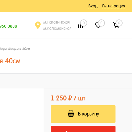
Вход
Регистрация
м.Нагатинская
0
0
0
 950 0888
м.Коломенская
фера Медная 40см
я 40см
1 250 ₽
/ шт
В корзину