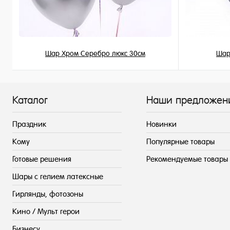
Шар Хром Серебро люкс 30см
Шар
215 ₽
/ шт
Каталог
Наши предложен
Праздник
Новинки
Кому
Популярные товары
Готовые решения
Рекомендуемые товары
Шары с гелием латексные
Гирлянды, фотозоны
Кино / Мульт герои
Бизнесу