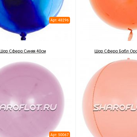
Арт: 48296
Шар Сфера Синяя 40см
Шар Сфера Бабл Ор
990 ₽
490 ₽
/ шт
/ 
В корзину
В корзи
1 клик
Купить в 1 клик
ное
В избранное
и
В наличии
Арт: 50067