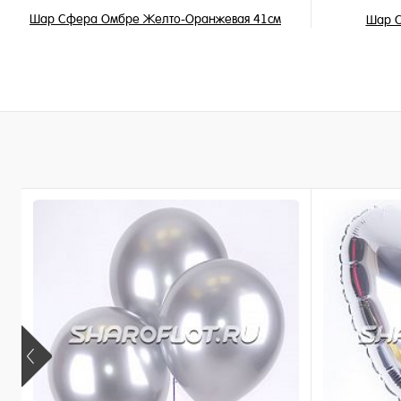
Шар Сфера Омбре Желто-Оранжевая 41см
Шар С
1 250 ₽
/ шт
В корзину
Купить в 1 клик
Купить в 
В избранное
В избран
В наличии
В наличи