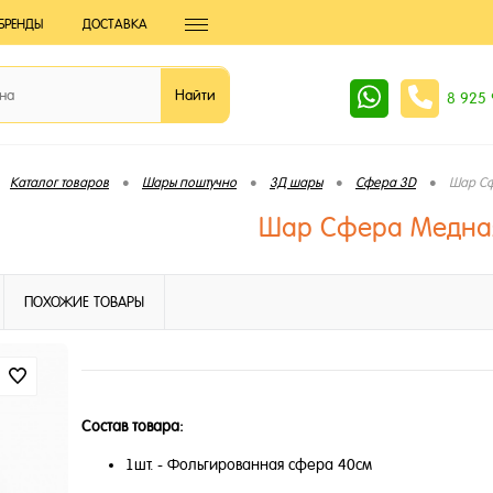
БРЕНДЫ
ДОСТАВКА
8 925
•
•
•
•
Каталог товаров
Шары поштучно
3Д шары
Сфера 3D
Шар С
Шар Сфера Медна
ПОХОЖИЕ ТОВАРЫ
Состав товара:
1шт. - Фольгированная сфера 40см