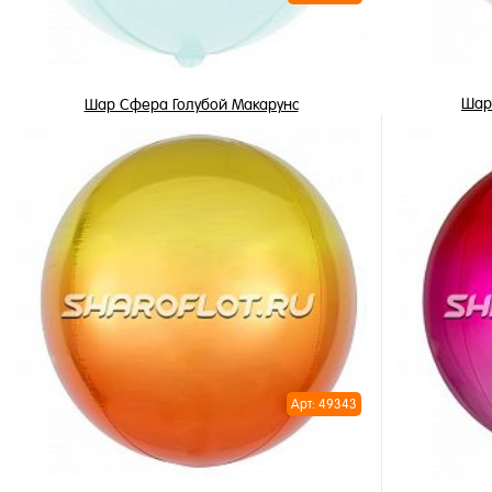
Шар
Шар Сфера Голубой Макарунс
850 ₽
/ шт
В корзину
Купить в 
Купить в 1 клик
В избран
В избранное
В наличи
В наличии
Арт: 49343