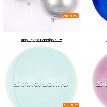
Арт: 48293
Шар Сфера Серебро 40см
1 250 ₽
/ шт
В корзину
Купить в 1 клик
Купить в 
В избранное
В избран
В наличии
В наличи
Арт: 50062