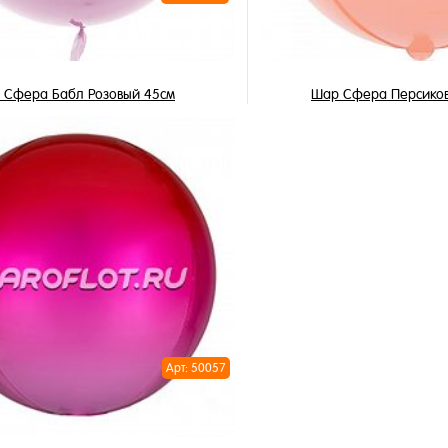
 Сфера Бабл Розовый 45см
Шар Сфера Персико
490 ₽
850 ₽
/ шт
/ 
В корзину
В корзи
1 клик
Купить в 1 клик
ное
В избранное
и
В наличии
Арт: 50057