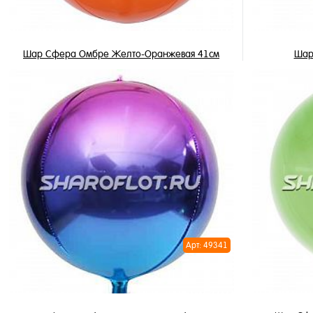
Шар Сфера Омбре Желто-Оранжевая 41см
Шар
1 250 ₽
/ шт
В корзину
Купить в 1 клик
Купить в 
В избранное
В избран
В наличии
В наличи
Арт: 49341