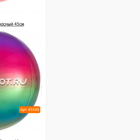
расный 45см
шт
ну
Арт: 49340