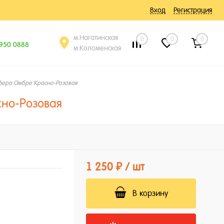
Вход
Регистрация
м.Нагатинская
0
0
0
 950 0888
м.Коломенская
ера Омбре Красно-Розовая
но-Розовая
1 250 ₽
/ шт
В корзину