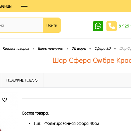
БРЕНДЫ
8 925
•
•
•
•
Каталог товаров
Шары поштучно
3Д шары
Сфера 3D
Шар Сф
Шар Сфера Омбре Крас
ПОХОЖИЕ ТОВАРЫ
Состав товара:
1шт. - Фольгированная сфера 40см