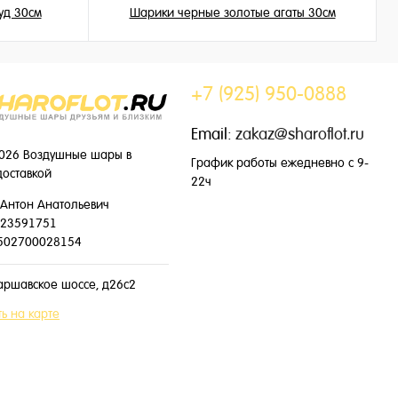
уд 30см
Шарики черные золотые агаты 30см
199 ₽
/ шт
+7 (925) 950-0888
Email:
zakaz@sharoflot.ru
026 Воздушные шары в
График работы ежедневно с 9-
доставкой
22ч
Антон Анатольевич
23591751
502700028154
аршавское шоссе, д26с2
ь на карте