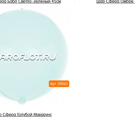
ра Бабл Светло-Зеленый 45см
Шар Сфера Омбре Р
490 ₽
1 250 ₽
/ шт
/
В корзину
В корзи
1 клик
Купить в 1 клик
ное
В избранное
и
В наличии
Арт: 50062
 Сфера Голубой Макарунс
850 ₽
/ шт