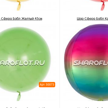
 Сфера Бабл Желтый 45см
Шар Сфера Бабл К
490 ₽
490 ₽
/ шт
/ 
В корзину
В корзи
1 клик
Купить в 1 клик
ное
В избранное
и
В наличии
Арт: 50073