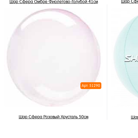
Шар Сфе
Шар Сфера Омбре Фиолетово-Голубой 41см
1 250 ₽
/ шт
В корзину
Купить в 
Купить в 1 клик
В избран
В избранное
В наличи
В наличии
Арт: 51290
Шар Сфера Розовый Хрусталь 50см
Шар
900 ₽
/ шт