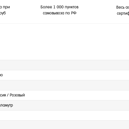
а при
Более 1 000 пунктов
Весь а
 руб
самовывоза по РФ
серти
но
сия / Розовый
ламутр