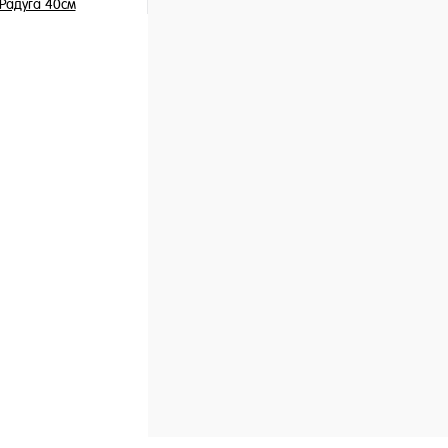
адуга 40см
 шт
ну