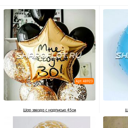
Арт: 48923
Шар звезда с надписью 45см
Ш
495 ₽
/ шт