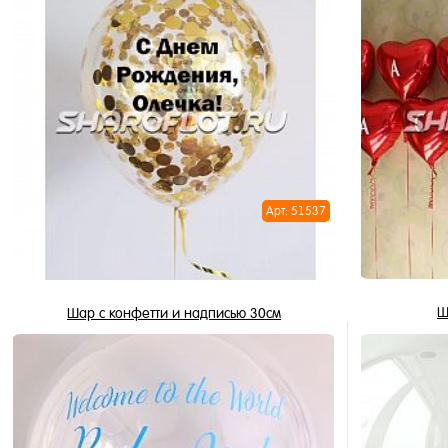
В корзину
Купить в 1 клик
Купить в 
В избранное
В избран
В наличии
В наличи
Арт: 51537
Ш
Шар с конфетти и надписью 30см
325 ₽
/ шт
В корзину