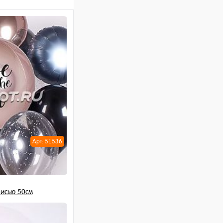
Арт: 51536
исью 50см
 шт