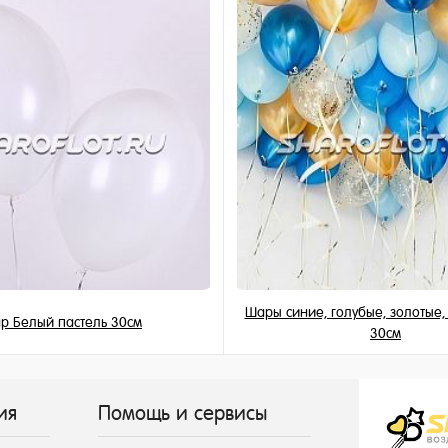
и
Шары синие, голубые, золотые
р Белый пастель 30см
30см
149 ₽
155 ₽
/ шт
/ шт
ия
Помощь и сервисы