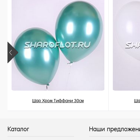
В наличии
В наличи
Шар Хром Тиффани 30см
Ша
215 ₽
/ шт
Каталог
Наши предложен