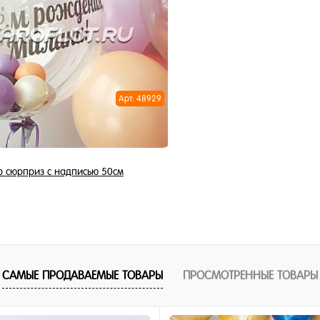
1 клик
Купить в 1 клик
ное
В избранное
и
В наличии
Арт: 48929
 сюрприз с надписью 50см
2 150 ₽
/ шт
В корзину
САМЫЕ ПРОДАВАЕМЫЕ ТОВАРЫ
ПРОСМОТРЕННЫЕ ТОВАРЫ
1 клик
ное