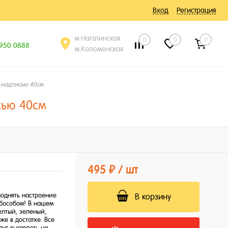
Вход
Регистрация
м.Нагатинская
0
0
0
 950 0888
м.Коломенская
 надписью 40см
сью 40см
495 ₽
/ шт
однять настроение
В корзину
обособом! В нашем
елтый, зеленый,
же в достатке. Все
ут выглядеть на