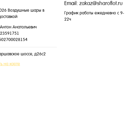
Email:
zakaz@sharoflot.ru
026 Воздушные шары в
График работы ежедневно с 9-
доставкой
22ч
Антон Анатольевич
23591751
502700028154
аршавское шоссе, д26с2
ь на карте