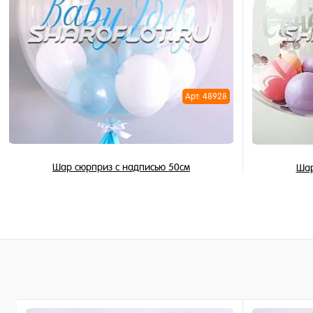
Купить в 
Купить в 1 клик
В избран
В избранное
В наличи
В наличии
Арт: 48928
Шар сюрприз с надписью 50см
Шар
2 150 ₽
/ шт
В корзину
Купить в 1 клик
Купить в 
В избранное
В избран