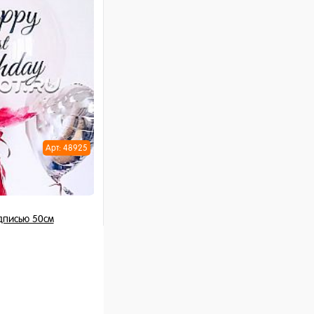
ну
Арт: 48925
дписью 50см
 шт
ну