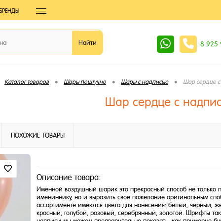
БРЕНДЫ
8 925
•
•
•
Каталог товаров
Шары поштучно
Шары с надписью
Шар сердце с
Шар сердце с надпи
ПОХОЖИЕ ТОВАРЫ
Описание товара:
Именной воздушный шарик это прекрасный способ не только п
имениннику, но и выразить свое пожелание оригинальным сп
ассортименте имеются цвета для нанесения: белый, черный, ж
красный, голубой, розовый, серебрянный, золотой. Шрифты так
надписи мы можем предварительно показать, как примерно буд