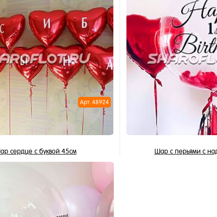
В корзину
В корзи
1 клик
Купить в 1 клик
ное
В избранное
и
В наличии
Арт: 48924
ар сердце с буквой 45см
Шар с перьями с на
435 ₽
2 150 ₽
/ шт
/
В корзину
В корзи