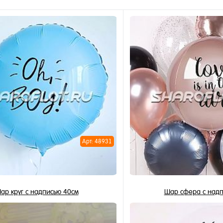
Арт: 48931
ар круг с надписью 40см
Шар сфера с надп
505 ₽
1 600 ₽
/ шт
/