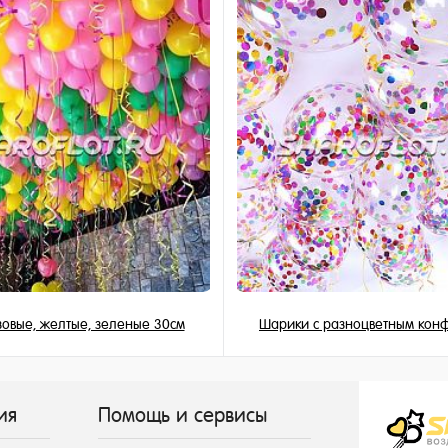
и
овые, желтые, зеленые 30см
Шарики с разноцветным конф
149 ₽
225 ₽
/ шт
/ шт
ия
Помощь и сервисы