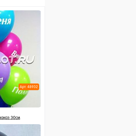
Арт: 48932
заказ 30см
шт