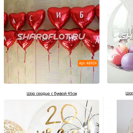
В корзину
Купить в 1 клик
Купить в 
В избранное
В избран
В наличии
В наличи
Арт: 48924
Шар
Шар сердце с буквой 45см
435 ₽
/ шт
В корзину