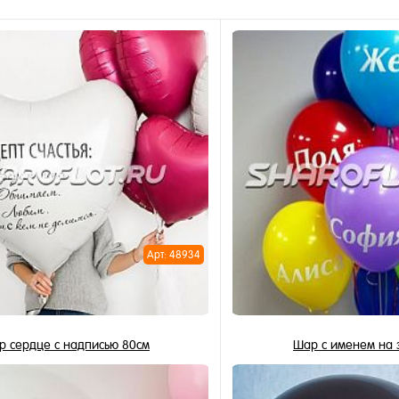
Арт: 48934
р сердце с надписью 80см
Шар с именем на 
1 790 ₽
215 ₽
/ шт
/ 