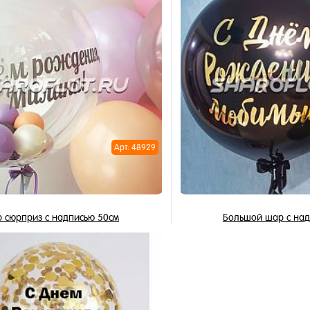
В корзину
В корзи
1 клик
Купить в 1 клик
ное
В избранное
и
В наличии
Арт: 48929
 сюрприз с надписью 50см
Большой шар с над
2 150 ₽
2 835 ₽
/ шт
/
В корзину
В корзи