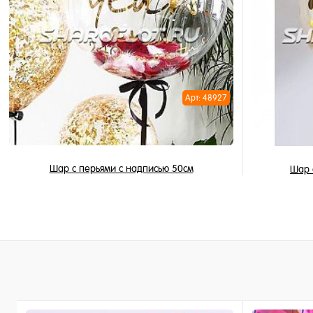
Купить в 
Купить в 1 клик
В избран
В избранное
В наличи
В наличии
Арт: 48927
Шар с перьями с надписью 50см
Шар 
2 150 ₽
/ шт
В корзину
Купить в 1 клик
Купить в 
В избранное
В избран