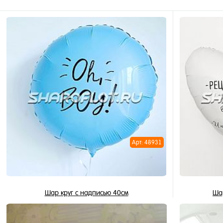
Арт: 48931
Шар круг с надписью 40см
Ша
505 ₽
/ шт