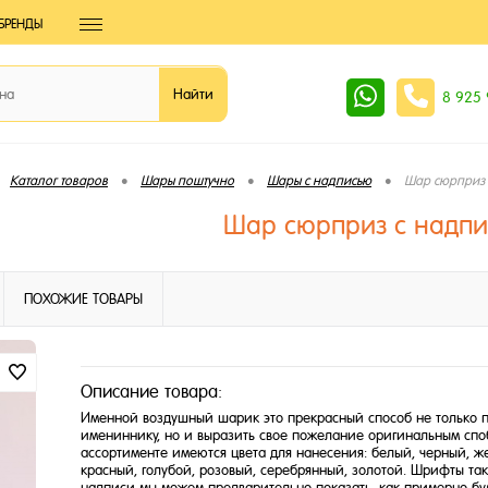
БРЕНДЫ
8 925
•
•
•
Каталог товаров
Шары поштучно
Шары с надписью
Шар сюрприз 
Шар сюрприз с надпи
ПОХОЖИЕ ТОВАРЫ
Описание товара:
Именной воздушный шарик это прекрасный способ не только п
имениннику, но и выразить свое пожелание оригинальным сп
ассортименте имеются цвета для нанесения: белый, черный, ж
красный, голубой, розовый, серебрянный, золотой. Шрифты так
надписи мы можем предварительно показать, как примерно буд