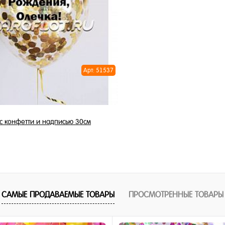
1 клик
Купить в 1 клик
ное
В избранное
и
В наличии
Арт: 51537
с конфетти и надписью 30см
325 ₽
/ шт
В корзину
САМЫЕ ПРОДАВАЕМЫЕ ТОВАРЫ
ПРОСМОТРЕННЫЕ ТОВАРЫ
1 клик
ное