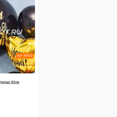
ну
Арт: 48933
писью 80см
 шт
ну