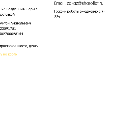
Email:
zakaz@sharoflot.ru
026 Воздушные шары в
График работы ежедневно с 9-
доставкой
22ч
Антон Анатольевич
23591751
502700028154
аршавское шоссе, д26с2
ь на карте