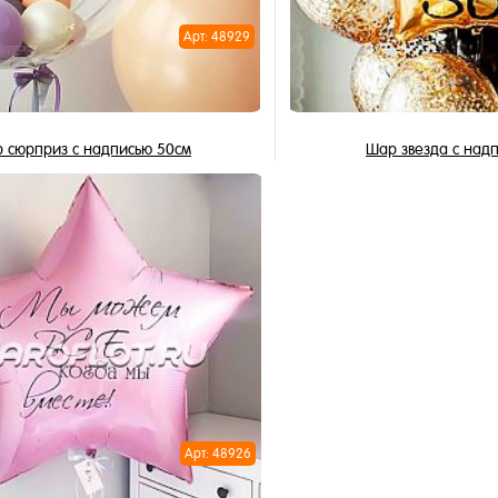
Арт: 48929
 сюрприз с надписью 50см
Шар звезда с над
2 150 ₽
495 ₽
/ шт
/ 
В корзину
В корзи
1 клик
Купить в 1 клик
ное
В избранное
и
В наличии
Арт: 48926