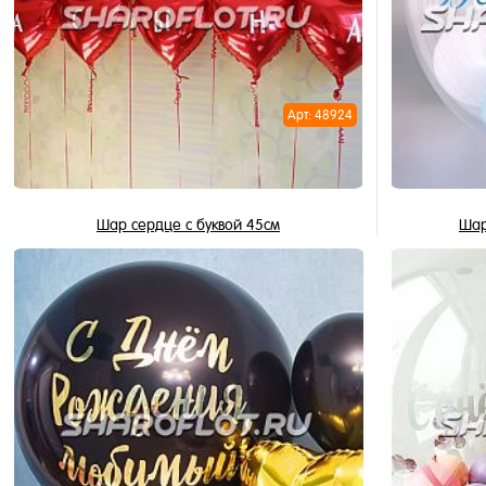
Арт: 48924
Шар сердце с буквой 45см
Шар
435 ₽
/ шт
В корзину
Купить в 1 клик
Купить в 
В избранное
В избран
В наличии
В наличи