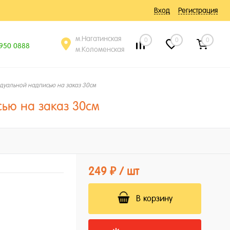
Вход
Регистрация
м.Нагатинская
0
0
0
 950 0888
м.Коломенская
дуальной надписью на заказ 30см
ью на заказ 30см
249 ₽
/ шт
В корзину