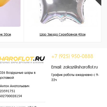
ик 30см
Шар Звезда Серебряная 40см
345 ₽
/ шт
+7 (925) 950-0888
Email:
zakaz@sharoflot.ru
026 Воздушные шары в
График работы ежедневно с 9-
доставкой
22ч
Антон Анатольевич
23591751
502700028154