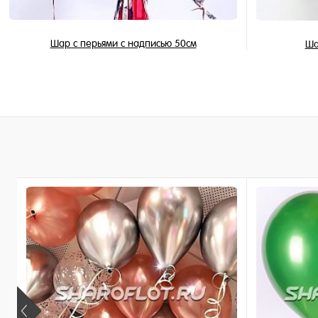
Шар с перьями с надписью 50см
Ша
2 150 ₽
/ шт
В корзину
Купить в 1 клик
Купить в 
В избранное
В избран
В наличии
В наличи