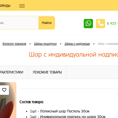
БРЕНДЫ
8 925
•
•
•
Каталог товаров
Шары поштучно
Шары с надписью
Шар с индиви
Шар с индивидуальной надпис
РАКТЕРИСТИКИ
ПОХОЖИЕ ТОВАРЫ
Состав товара:
1шт. - Латексный шар Пастель 30см
1шт. - Инивидуальная надпись на шаре 30см