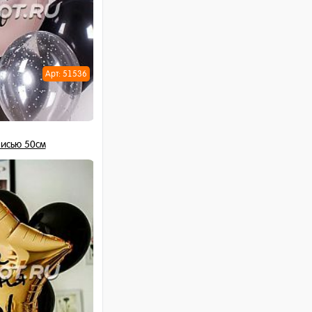
Арт: 51536
исью 50см
 шт
ну