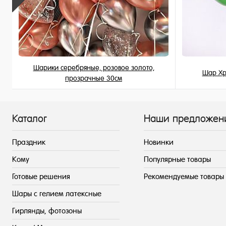
Шарики серебряные, розовое золото,
Шар Хр
прозрачные 30см
189 ₽
/ шт
Каталог
Наши предложен
Праздник
Новинки
Кому
Популярные товары
Готовые решения
Рекомендуемые товары
Шары с гелием латексные
Гирлянды, фотозоны