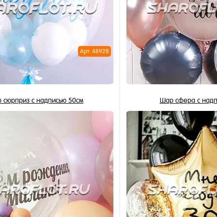
Арт: 48928
 сюрприз с надписью 50см
Шар сфера с надп
2 150 ₽
1 600 ₽
/ шт
/
В корзину
В корзи
1 клик
Купить в 1 клик
ное
В избранное
и
В наличии