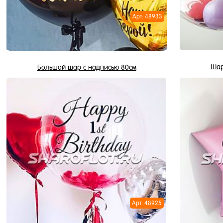
Арт: 48933
Шар
Большой шар с надписью 80см
2 835 ₽
/ шт
В корзину
Купить в 
Купить в 1 клик
В избран
В избранное
В наличи
В наличии
Арт: 48925