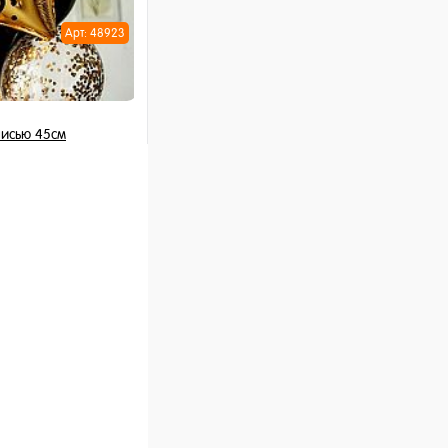
Арт: 48923
писью 45см
шт
ну