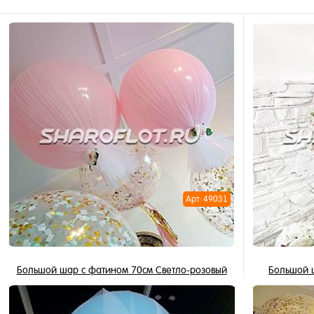
Арт: 49031
Большой шар с фатином 70см Светло-розовый
Большой 
2 490 ₽
/ шт