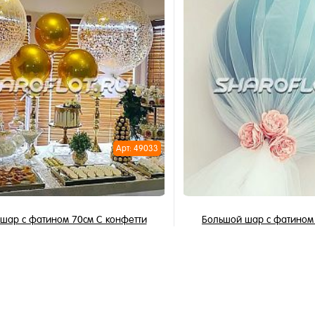
В корзину
В корзи
1 клик
Купить в 1 клик
ное
В избранное
и
В наличии
Арт: 49033
шар с фатином 70см С конфетти
Большой шар с фатином
2 990 ₽
2 490 ₽
/ шт
/
В корзину
В корзи