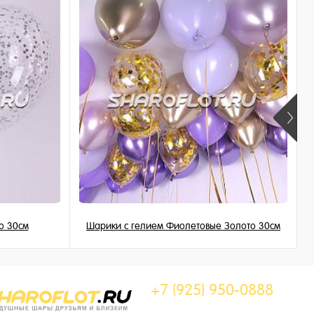
о 30см
Шарики с гелием Фиолетовые Золото 30см
195 ₽
/ шт
+7 (925) 950-0888