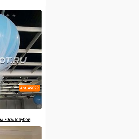
Арт: 49029
м 70см Голубой
 шт