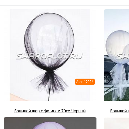
Арт: 49026
Большой шар с фатином 70см Черный
Большой 
2 490 ₽
/ шт