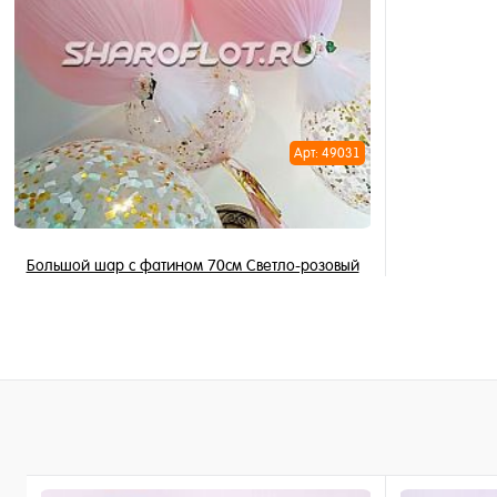
Купить в 
Купить в 1 клик
В избран
В избранное
В наличи
В наличии
Арт: 49031
Большой шар с фатином 70см Светло-розовый
2 490 ₽
/ шт
В корзину
Купить в 1 клик
В избранное