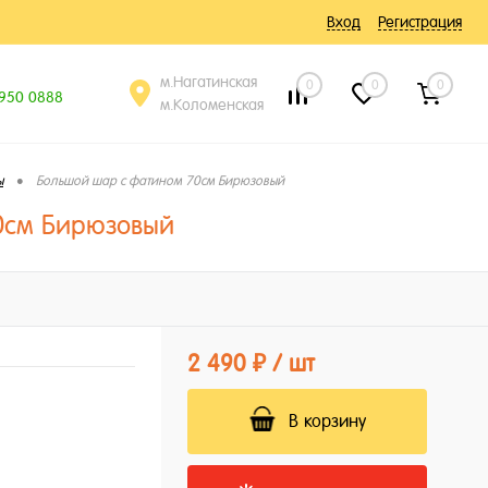
Вход
Регистрация
м.Нагатинская
0
0
0
 950 0888
м.Коломенская
•
ы
Большой шар с фатином 70см Бирюзовый
0см Бирюзовый
2 490 ₽
/ шт
В корзину