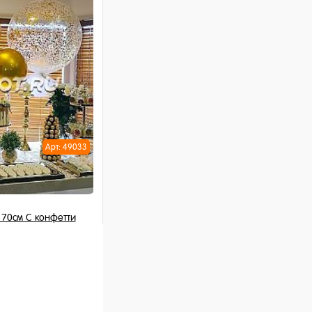
ну
Арт: 49033
70см С конфетти
 шт
ну