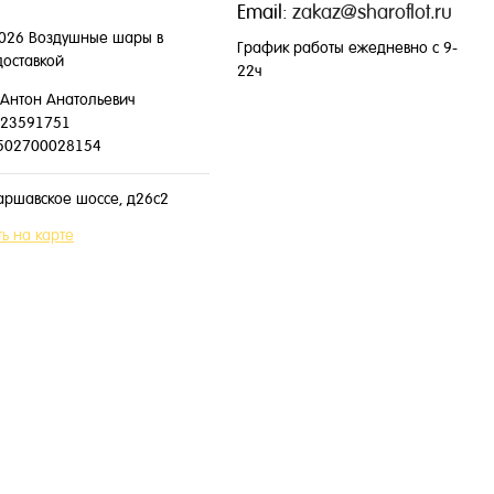
Email:
zakaz@sharoflot.ru
026 Воздушные шары в
График работы ежедневно с 9-
доставкой
22ч
Антон Анатольевич
23591751
502700028154
аршавское шоссе, д26с2
ь на карте