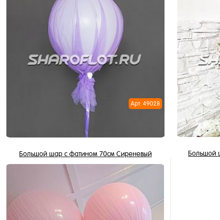
В корзину
Купить в 1 клик
Купить в 
В избранное
В избран
В наличии
В наличи
Арт: 49028
Большой 
Большой шар с фатином 70см Сиреневый
2 490 ₽
/ шт
В корзину