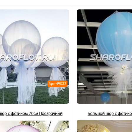
Арт: 49032
шар с фатином 70см Прозрачный
Большой шар с фатино
2 490 ₽
2 490 ₽
/ шт
/