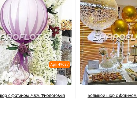
В корзину
В корзи
1 клик
Купить в 1 клик
ное
В избранное
и
В наличии
Арт: 49027
шар с фатином 70см Фиолетовый
Большой шар с фатином 
2 490 ₽
2 990 ₽
/ шт
/
В корзину
В корзи