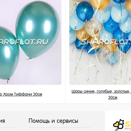
Шары синие, голубые, золотые
р Хром Тиффани 30см
30см
215 ₽
155 ₽
/ шт
/ шт
ия
Помощь и сервисы