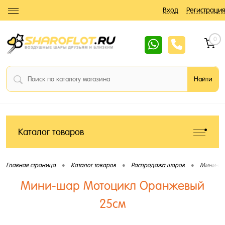
Вход
Регистрация
0
Каталог товаров
•
•
•
Главная страница
Каталог товаров
Распродажа шаров
Мини-ша
Мини-шар Мотоцикл Оранжевый
25см