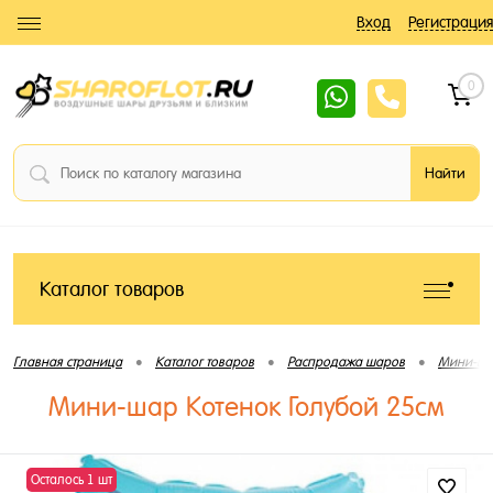
Вход
Регистрация
0
Каталог товаров
•
•
•
Главная страница
Каталог товаров
Распродажа шаров
Мини-ша
Мини-шар Котенок Голубой 25см
Осталось 1 шт