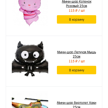
Мини-шар Котенок
Розовый 25см
115 ₽
/ шт
В корзину
Мини-шар Летучая Мышь
25см
115 ₽
/ шт
В корзину
Мини-шар Вертолет Хаки
25см