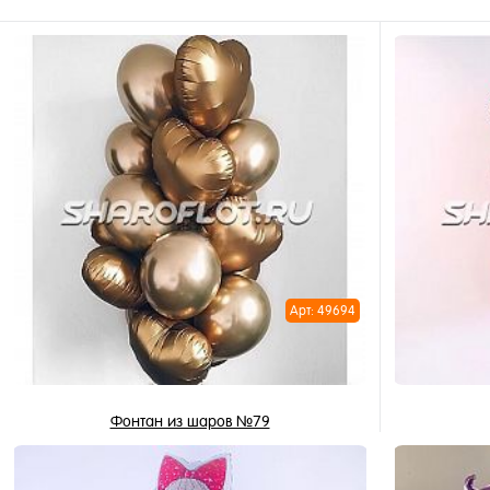
Арт: 49694
Фонтан из шаров №79
4 619 ₽
/ шт