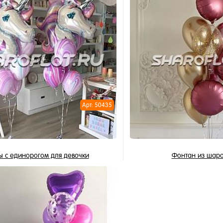
В корзину
В корзи
1 клик
Купить в 1 клик
ное
В избранное
и
В наличии
Арт: 50435
 с единорогом для девочки
Фонтан из шар
5 018 ₽
2 592 ₽
/ шт
/
В корзину
В корзи