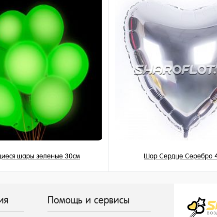
и
щиеся шары зеленые 30см
Шар Сердце Серебро 
195 ₽
345 ₽
/ шт
/ шт
ия
Помощь и сервисы