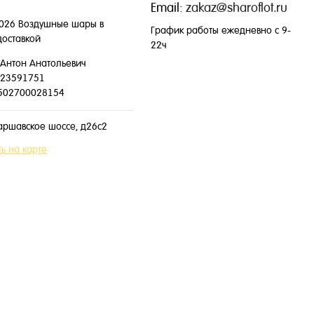
Email:
zakaz@sharoflot.ru
026 Воздушные шары в
График работы ежедневно с 9-
доставкой
22ч
Антон Анатольевич
23591751
502700028154
аршавское шоссе, д26с2
ь на карте