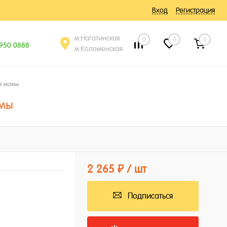
Вход
Регистрация
м.Нагатинская
0
0
0
 950 0888
м.Коломенская
я мамы
мы
2 265 ₽
/ шт
Подписаться