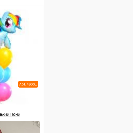
Арт: 48331
ький Пони
 шт