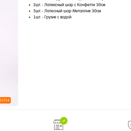
2шт. - Латексный шар с Конфетти 30см
5шт. - Латесный шар Металлик 30см
1шт. - Грузик с водой
 51916