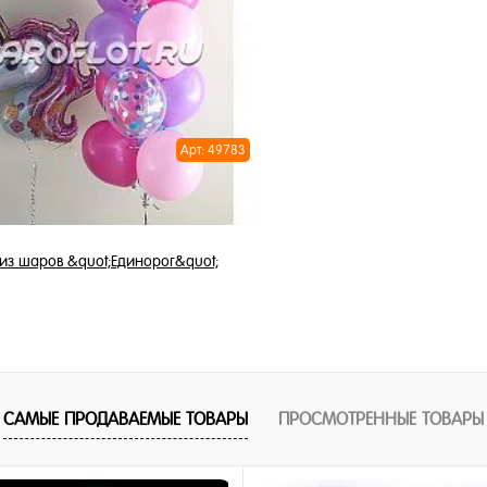
1 клик
Купить в 1 клик
ное
В избранное
и
В наличии
Арт: 49783
из шаров &quot;Единорог&quot;
3 599 ₽
/ шт
В корзину
САМЫЕ ПРОДАВАЕМЫЕ ТОВАРЫ
ПРОСМОТРЕННЫЕ ТОВАРЫ
1 клик
ное