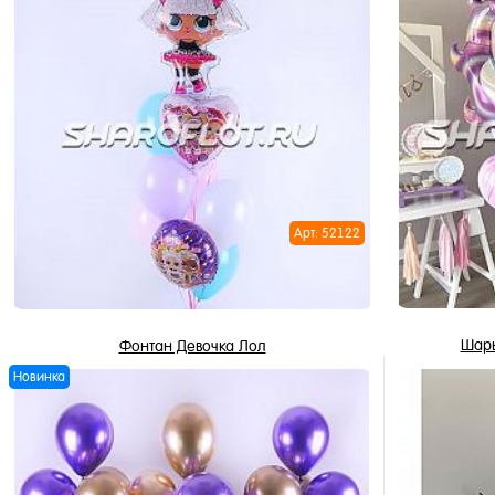
В корзину
Купить в 1 клик
Купить в 
В избранное
В избран
В наличии
В наличи
Арт: 52122
Шары
Фонтан Девочка Лол
Новинка
2 856 ₽
/ шт
В корзину