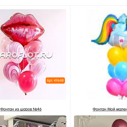
Арт: 49648
Фонтан из шаров №46
Фонтан Мой мален
3 057 ₽
2 504 ₽
/ шт
/