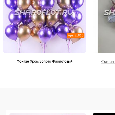
Купить в 
Купить в 1 клик
В избран
В избранное
В наличи
В наличии
Арт: 51950
Фонтан Хром Золото Фиолетовый
Фонтан 
5 495 ₽
/ шт
В корзину
Купить в 1 клик
Купить в 
В избранное
В избран