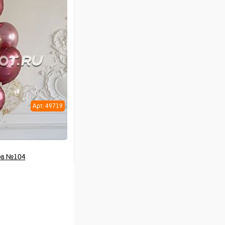
ну
Арт: 49719
ов №104
 шт
ну