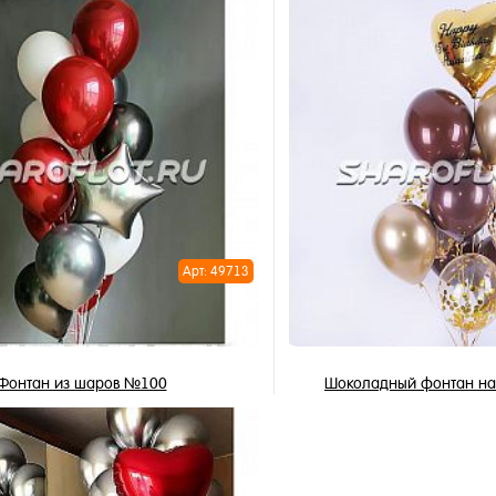
3 269 ₽
4 628 ₽
/ шт
/
В корзину
В корзи
1 клик
Купить в 1 клик
ное
В избранное
и
В наличии
Арт: 49713
Фонтан из шаров №100
Шоколадный фонтан на
2 844 ₽
3 074 ₽
/ шт
/