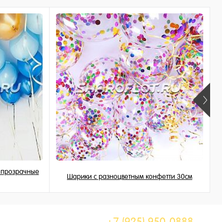
, прозрачные
Шарики с разноцветным конфетти 30см
225 ₽
/ шт
+7 (925) 950-0888