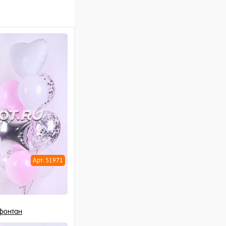
Арт: 51971
фонтан