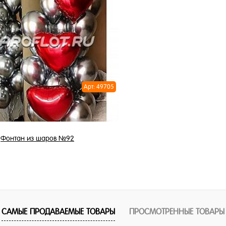
В корзину
В корзи
1 клик
Купить в 1 клик
ное
В избранное
и
В наличии
Арт: 49705
Фонтан из шаров №92
7 548 ₽
/ шт
В корзину
САМЫЕ ПРОДАВАЕМЫЕ ТОВАРЫ
ПРОСМОТРЕННЫЕ ТОВАРЫ
1 клик