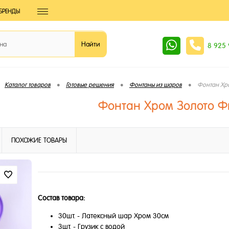
БРЕНДЫ
8 925
•
•
•
Каталог товаров
Готовые решения
Фонтаны из шаров
Фонтан Хр
Фонтан Хром Золото Ф
ПОХОЖИЕ ТОВАРЫ
Состав товара:
30шт. - Латексный шар Хром 30см
3шт. - Грузик с водой