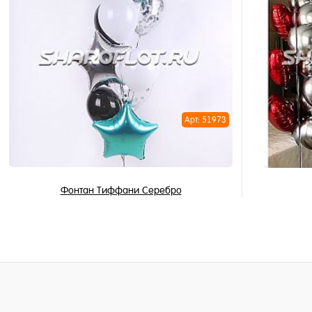
В корзину
Купить в 
Купить в 1 клик
В избран
В избранное
В наличи
В наличии
Арт: 51973
Фонтан Тиффани Серебро
2 518 ₽
/ шт
В корзину
Купить в 1 клик
Купить в 