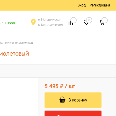
Вход
Регистрация
м.Нагатинская
0
0
0
 950 0888
м.Коломенская
ом Золото Фиолетовый
иолетовый
5 495 ₽
/ шт
В корзину