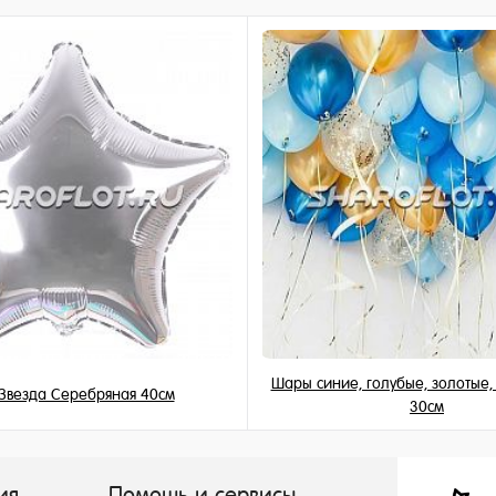
ное
и
Шары синие, голубые, золотые
Звезда Серебряная 40см
30см
345 ₽
155 ₽
/ шт
/ шт
ия
Помощь и сервисы