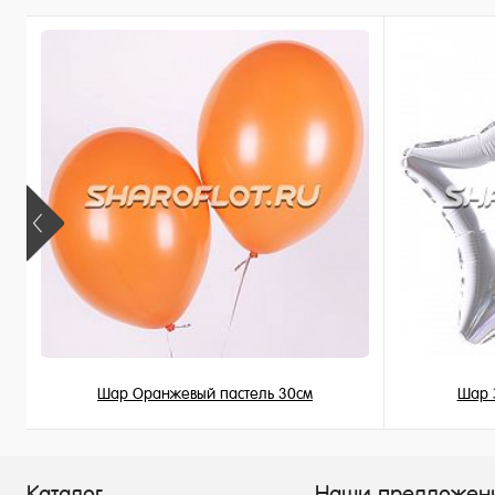
В избранное
В избран
В наличии
В наличи
Шар Оранжевый пастель 30см
Шар 
149 ₽
/ шт
Каталог
Наши предложен