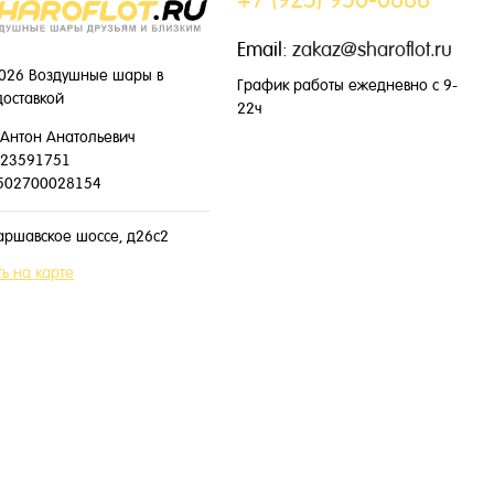
Email:
zakaz@sharoflot.ru
026 Воздушные шары в
График работы ежедневно с 9-
доставкой
22ч
Антон Анатольевич
23591751
502700028154
аршавское шоссе, д26с2
ь на карте