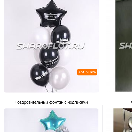
4 191 ₽
/ шт
В корзину
Купить в 1 клик
Купить в 
В избранное
В избран
В наличии
В наличи
Арт: 51826
Поздравительный фонтан с надписями
2 359 ₽
/ шт