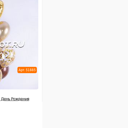
 шт
ну
Арт: 51885
 День Рождения
 шт