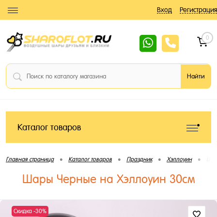
Вход
Регистрация
0
Каталог товаров
•
•
•
•
Главная страница
Каталог товаров
Праздник
Хэллоуин
Шар
Шары Черные на Хэллоуин 30см
Скидка -30%