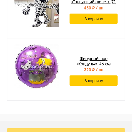
«Танцующий скелет» (71
см)
450 ₽
/ шт
В корзину
Фигурный шар
«Колдунья» (46 см)
320 ₽
/ шт
В корзину