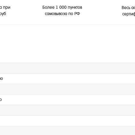
а при
Более 1 000 пунктов
Весь а
 руб
самовывоза по РФ
серти
но
о