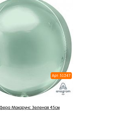
490 ₽
850 ₽
/ шт
/ 
В корзину
В корзи
1 клик
Купить в 1 клик
ное
В избранное
и
В наличии
Арт: 51247
фера Макарунс Зеленая 45см
1 250 ₽
/ шт