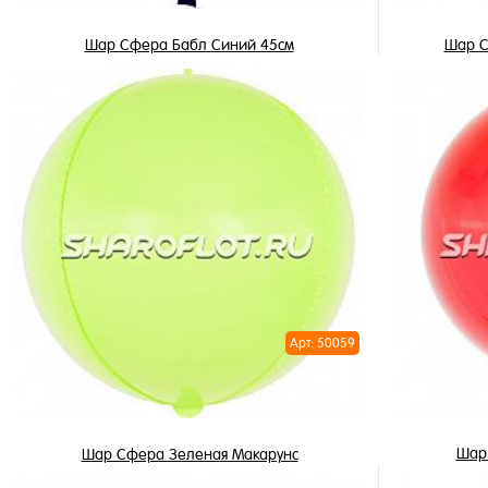
Шар Сфера Бабл Синий 45см
Шар С
490 ₽
/ шт
В корзину
Купить в 1 клик
Купить в 
В избранное
В избран
В наличии
В наличи
Арт: 50059
Шар
Шар Сфера Зеленая Макарунс