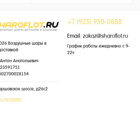
225 ₽
/ шт
+7 (925) 950-0888
Email:
zakaz@sharoflot.ru
026 Воздушные шары в
График работы ежедневно с 9-
доставкой
22ч
Антон Анатольевич
23591751
502700028154
аршавское шоссе, д26с2
ь на карте