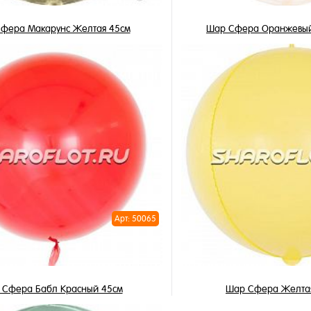
фера Макарунс Желтая 45см
Шар Сфера Оранжевый 
1 250 ₽
900 ₽
/ шт
/ 
В корзину
В корзи
1 клик
Купить в 1 клик
ное
В избранное
и
В наличии
Арт: 50065
 Сфера Бабл Красный 45см
Шар Сфера Желта