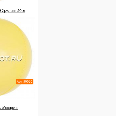
Хрусталь 50см
шт
ну
Арт: 50060
я Макарунс