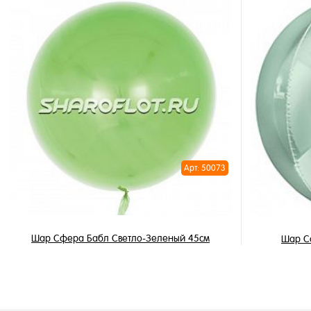
850 ₽
/ шт
В корзину
Купить в 
Купить в 1 клик
В избран
В избранное
В наличи
В наличии
Арт: 50073
Шар Сфера Бабл Светло-Зеленый 45см
Шар С
490 ₽
/ шт