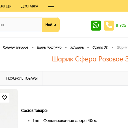
БРЕНДЫ
ДОСТАВКА
8 925
•
•
•
•
Каталог товаров
Шары поштучно
3Д шары
Сфера 3D
Шарик 
Шарик Сфера Розовое З
ПОХОЖИЕ ТОВАРЫ
Состав товара:
1шт. - Фольгированная сфера 40см