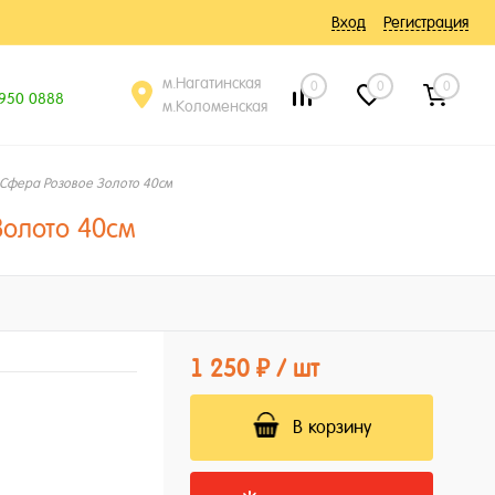
Вход
Регистрация
м.Нагатинская
0
0
0
 950 0888
м.Коломенская
Сфера Розовое Золото 40см
олото 40см
1 250 ₽
/ шт
В корзину