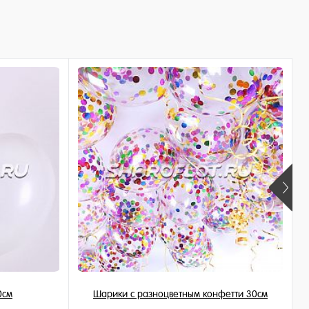
0см
Шарики с разноцветным конфетти 30см