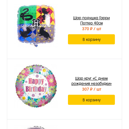
Шар подушка Гарри
Поттер 40см
370 ₽
/ шт
В корзину
Шар круг «С днем
рождения незабудки»
307 ₽
/ шт
В корзину