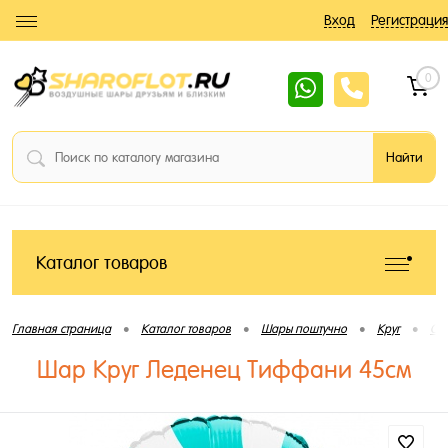
Вход
Регистрация
0
Каталог товаров
•
•
•
•
Главная страница
Каталог товаров
Шары поштучно
Круг
С 
Шар Круг Леденец Тиффани 45см