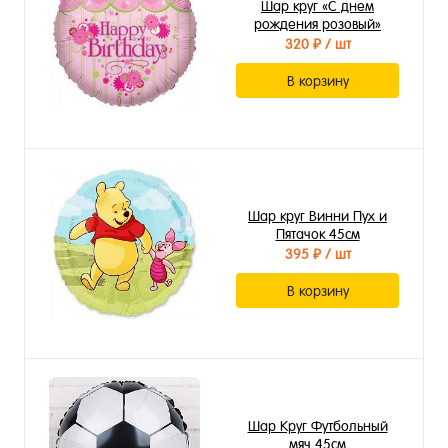
Шар круг «С днем
рождения розовый»
320 ₽
/ шт
В корзину
Шар круг Винни Пух и
Пятачок 45см
395 ₽
/ шт
В корзину
Шар Круг Футбольный
мяч 45см