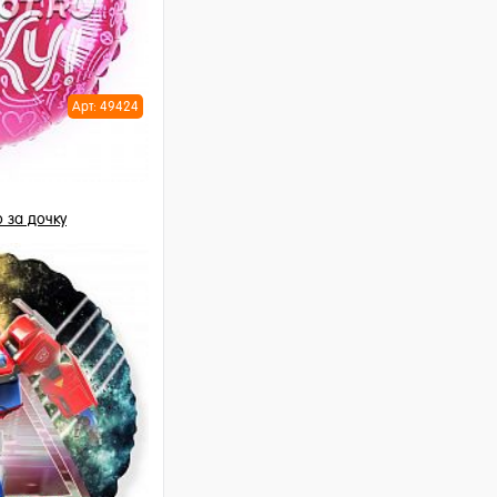
Арт: 49424
 за дочку
шт
ну