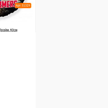
Арт: 51329
Прайм 40см
шт
ну