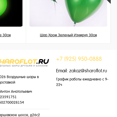
е 30см
Шар Хром Зеленый Изумруд 30см
215 ₽
/ шт
+7 (925) 950-0888
Email:
zakaz@sharoflot.ru
026 Воздушные шары в
График работы ежедневно с 9-
доставкой
22ч
Антон Анатольевич
23591751
502700028154
аршавское шоссе, д26с2