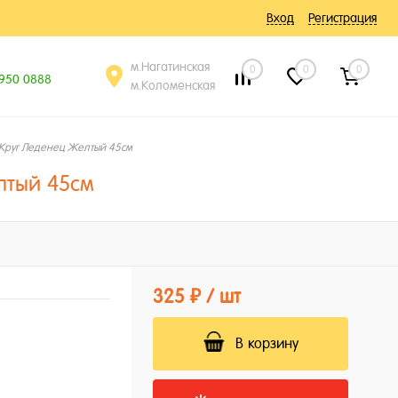
Вход
Регистрация
м.Нагатинская
0
0
0
 950 0888
м.Коломенская
Круг Леденец Желтый 45см
лтый 45см
325 ₽
/ шт
В корзину