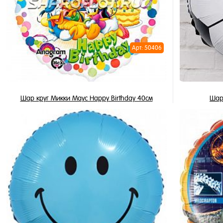
Арт: 50406
Шар круг Микки Маус Happy Birthday 40см
Шар
345 ₽
/ шт
В корзину
Купить в 1 клик
Купить в 
В избранное
В избран
В наличии
В наличи