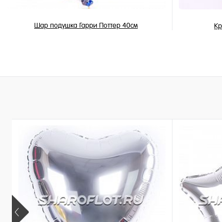
Шар подушка Гарри Поттер 40см
Кр
370 ₽
/ шт
В корзину
Купить в 1 клик
Купить в 
В избранное
В избран
В наличии
В наличи