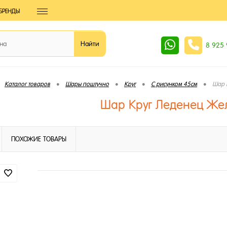
БРЕНДЫ
8 925
•
•
•
•
Каталог товаров
Шары поштучно
Круг
С рисунком 45см
Шар 
Шар Круг Леденец Же
ПОХОЖИЕ ТОВАРЫ