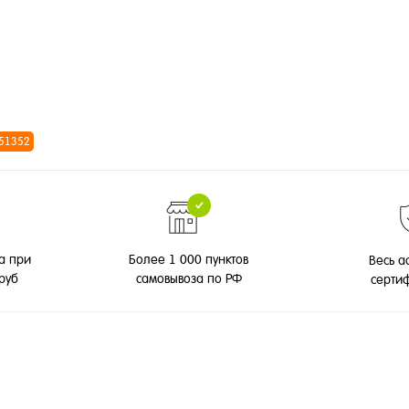
 51352
а при
Более 1 000 пунктов
Весь а
 руб
самовывоза по РФ
серти