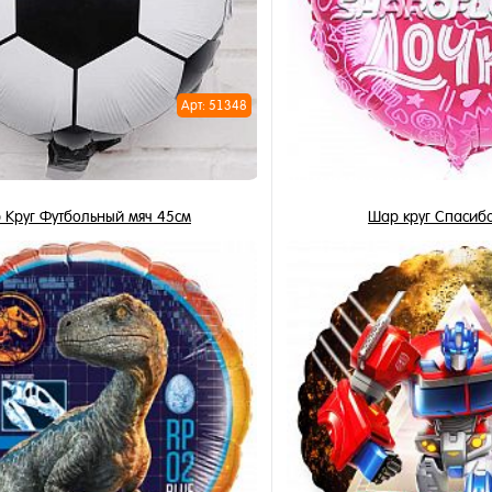
Арт: 51348
 Круг Футбольный мяч 45см
Шар круг Спасибо
345 ₽
350 ₽
/ шт
/ 
В корзину
В корзи
1 клик
Купить в 1 клик
ное
В избранное
и
В наличии