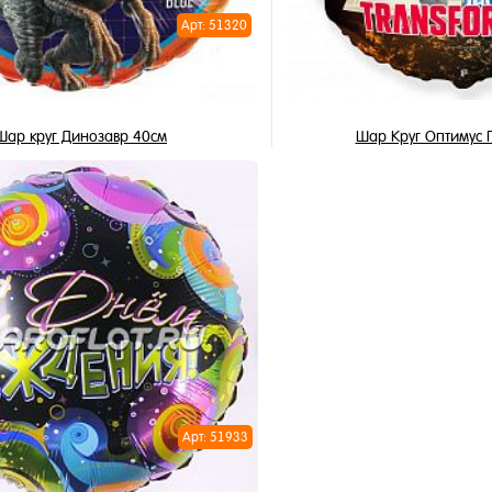
Арт: 51320
Шар круг Динозавр 40см
Шар Круг Оптимус 
345 ₽
345 ₽
/ шт
/ 
В корзину
В корзи
1 клик
Купить в 1 клик
ное
В избранное
и
В наличии
Арт: 51933