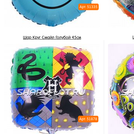
Арт: 51335
Шар Круг Смайл Голубой 45см
345 ₽
/ шт
В корзину
Купить в 
Купить в 1 клик
В избран
В избранное
В наличи
В наличии
Арт: 51878