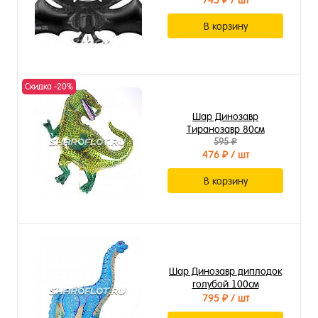
745 ₽
/ шт
В корзину
Скидка -20%
Шар Динозавр
Тиранозавр 80см
595 ₽
476 ₽
/ шт
В корзину
Шар Динозавр диплодок
голубой 100см
795 ₽
/ шт