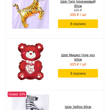
Шар Тигр (оранжевый)
80см
625 ₽
500 ₽
/ шт
В корзину
Шар Мишка I love you
60см
625 ₽
/ шт
В корзину
Скидка -20%
Шар Зебра 80см