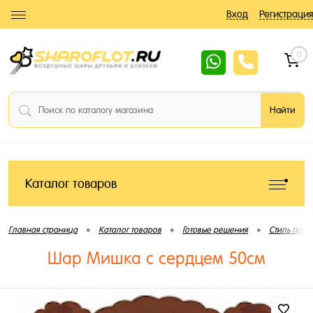
Вход
Регистрация
0
Каталог товаров
•
•
•
Главная страница
Каталог товаров
Готовые решения
Стиль праз
Шар Мишка с сердцем 50см