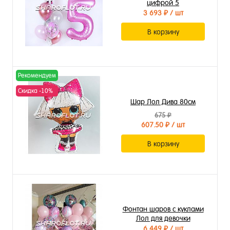
цифрой 5
3 693 ₽
/ шт
В корзину
Рекомендуем
Скидка -10%
Шар Лол Дива 80см
675 ₽
607.50 ₽
/ шт
В корзину
Фонтан шаров с куклами
Лол для девочки
6 449 ₽
/ шт