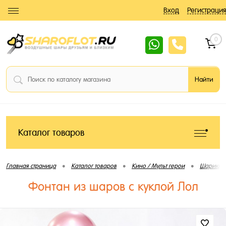
Вход
Регистрация
0
Каталог товаров
•
•
•
Главная страница
Каталог товаров
Кино / Мульт герои
Шарики 
Фонтан из шаров с куклой Лол