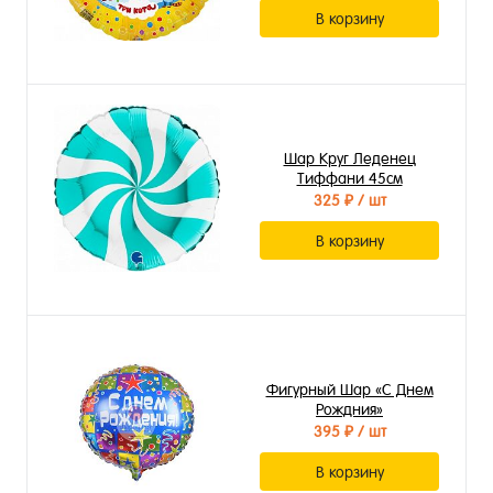
В корзину
Шар Круг Леденец
Тиффани 45см
325 ₽
/ шт
В корзину
Фигурный Шар «С Днем
Рождния»
395 ₽
/ шт
В корзину