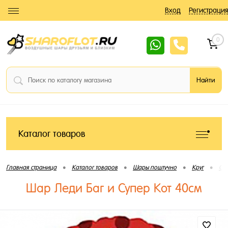
Вход
Регистрация
0
Каталог товаров
•
•
•
•
Главная страница
Каталог товаров
Шары поштучно
Круг
С 
Шар Леди Баг и Супер Кот 40см