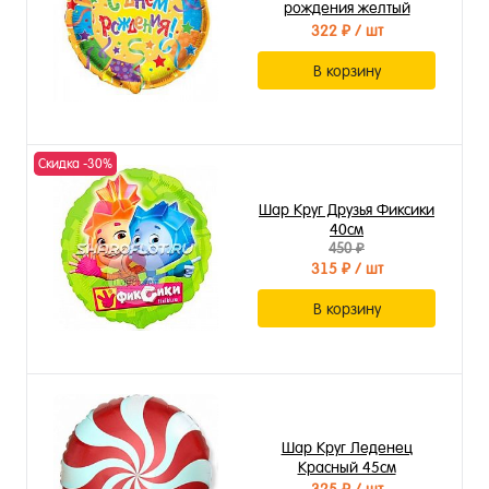
рождения желтый
серпантин»
322 ₽
/ шт
В корзину
Скидка -30%
Шар Круг Друзья Фиксики
40см
450 ₽
315 ₽
/ шт
В корзину
Шар Круг Леденец
Красный 45см