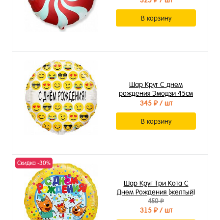
325 ₽
/ шт
В корзину
Шар Круг С днем
рождения Эмодзи 45см
345 ₽
/ шт
В корзину
Скидка -30%
Шар Круг Три Кота С
Днем Рождения (желтый)
45см
450 ₽
315 ₽
/ шт