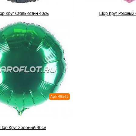
ар Круг Сталь сатин 40см
Шар Круг Розовый 
355 ₽
355 ₽
/ шт
/ 
В корзину
В корзи
1 клик
Купить в 1 клик
ное
В избранное
и
В наличии
Арт: 48565
Шар Круг Зеленый 40см