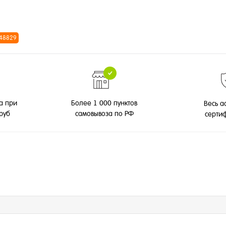
 48829
а при
Более 1 000 пунктов
Весь а
 руб
самовывоза по РФ
серти