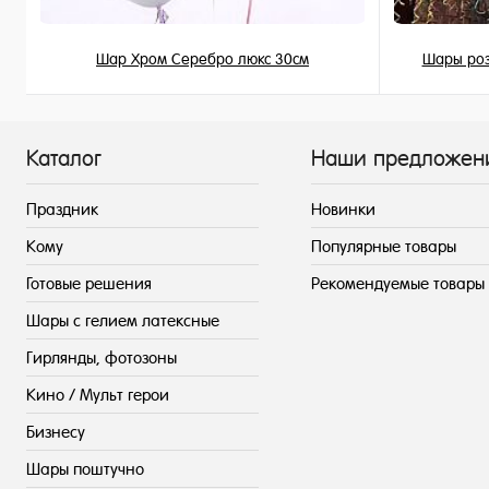
Шар Хром Серебро люкс 30см
Шары роз
215 ₽
/ шт
Каталог
Наши предложен
Праздник
Новинки
Кому
Популярные товары
Готовые решения
Рекомендуемые товары
Шары с гелием латексные
Гирлянды, фотозоны
Кино / Мульт герои
Бизнесу
Шары поштучно