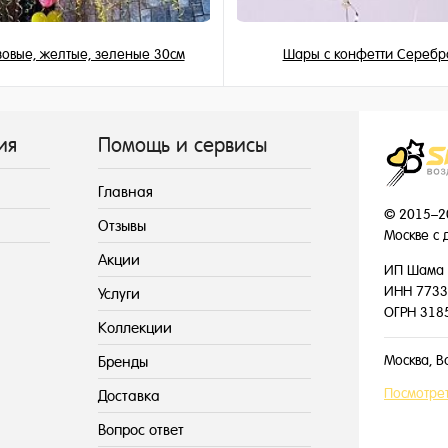
овые, желтые, зеленые 30см
Шары с конфетти Серебр
149 ₽
225 ₽
/ шт
/ шт
ия
Помощь и сервисы
Главная
© 2015–2
Отзывы
Москве с 
Акции
ИП Шама 
ИНН 7733
Услуги
ОГРН 318
Коллекции
Москва, В
Бренды
Посмотрет
Доставка
Вопрос ответ