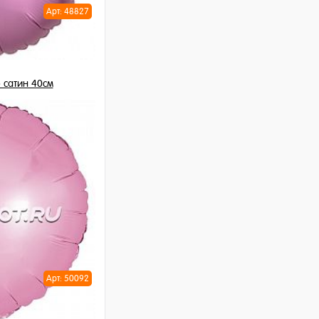
Арт: 48827
 сатин 40см
шт
ну
Арт: 50092