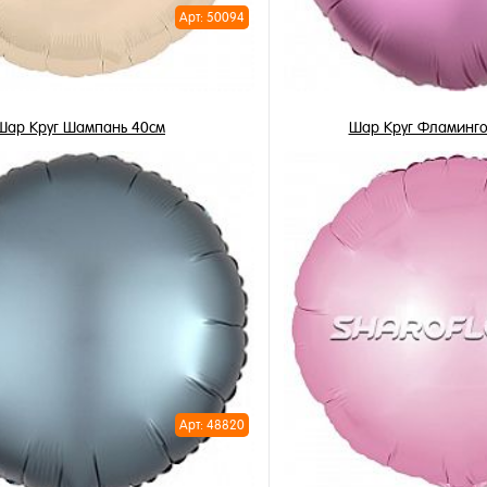
Арт: 50094
Шар Круг Шампань 40см
Шар Круг Фламинго
355 ₽
355 ₽
/ шт
/ 
В корзину
В корзи
1 клик
Купить в 1 клик
ное
В избранное
и
В наличии
Арт: 48820