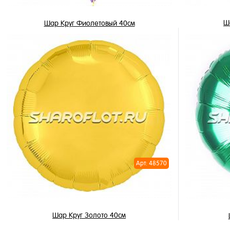
Ш
Шар Круг Фиолетовый 40см
355 ₽
/ шт
В корзину
Купить в 
Купить в 1 клик
В избран
В избранное
В наличи
В наличии
Арт: 48570
Шар Круг Золото 40см