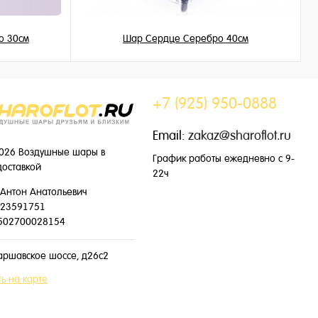
о 30см
Шар Сердце Серебро 40см
345 ₽
/ шт
+7 (925) 950-0888
Email:
zakaz@sharoflot.ru
026 Воздушные шары в
График работы ежедневно с 9-
доставкой
22ч
Антон Анатольевич
23591751
502700028154
аршавское шоссе, д26с2
ь на карте