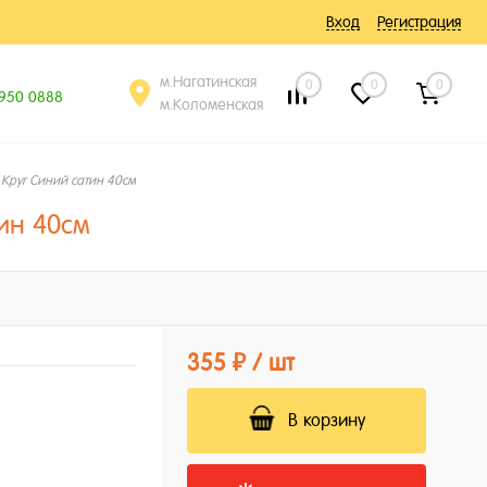
Вход
Регистрация
м.Нагатинская
0
0
0
 950 0888
м.Коломенская
Круг Синий сатин 40см
ин 40см
355 ₽
/ шт
В корзину