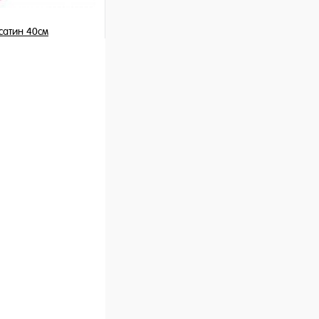
сатин 40см
шт
ну