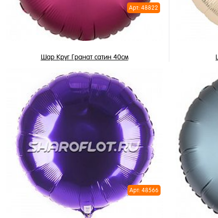
Арт: 48822
Шар Круг Гранат сатин 40см
355 ₽
/ шт
В корзину
Купить в 1 клик
Купить в 
В избранное
В избран
В наличии
В наличи
Арт: 48566