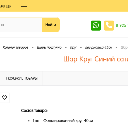
БРЕНДЫ
8 925
•
•
•
•
Каталог товаров
Шары поштучно
Круг
Без рисунка 45см
Шар 
Шар Круг Синий сат
ПОХОЖИЕ ТОВАРЫ
Состав товара:
1шт. - Фольгированный круг 40см