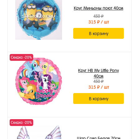
Круг Миньоны поют 40см
450 ₽
315 ₽
/ шт
В корзину
Скидка -20%
Круг HB My Little Pony
40см
450 ₽
315 ₽
/ шт
В корзину
Скидка -20%
Шар Сова Белая 70см