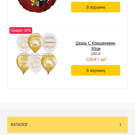
В корзину
Скидка -30%
Шары С Крещением,
30см
180 ₽
126 ₽
/ шт
В корзину
КАТАЛОГ