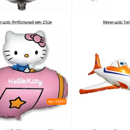
-шар Футбольный мяч 25см
Мини-шар Тиг
115 ₽
115 ₽
/ шт
/ 
В корзину
В корзи
1 клик
Купить в 1 клик
ное
В избранное
и
Под заказ
Арт: 52895