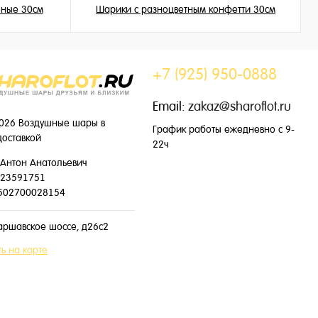
еные 30см
Шарики с разноцветным конфетти 30см
225 ₽
/ шт
+7 (925) 950-0888
Email:
zakaz@sharoflot.ru
026 Воздушные шары в
График работы ежедневно с 9-
доставкой
22ч
Антон Анатольевич
23591751
502700028154
аршавское шоссе, д26с2
ь на карте