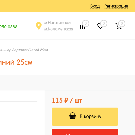
Вход
Регистрация
м.Нагатинская
0
0
0
 950 0888
м.Коломенская
и-шар Вертолет Синий 25см
иний 25см
115 ₽
/ шт
В корзину