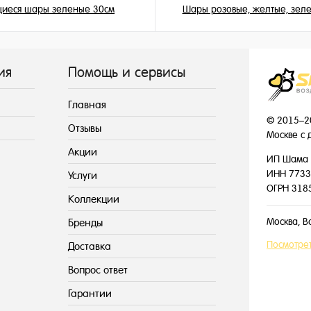
щиеся шары зеленые 30см
Шары розовые, желтые, зел
195 ₽
149 ₽
/ шт
/ шт
ия
Помощь и сервисы
Главная
© 2015–2
Отзывы
Москве с 
Акции
ИП Шама 
ИНН 7733
Услуги
ОГРН 318
Коллекции
Москва, В
Бренды
Посмотрет
Доставка
Вопрос ответ
Гарантии