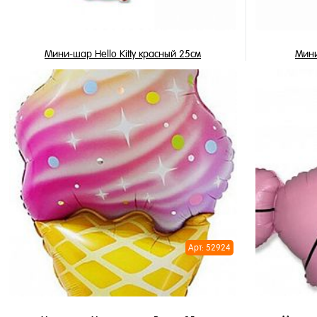
Мини-шар Hello Kitty красный 25см
Мини
115 ₽
/ шт
В корзину
Купить в 1 клик
Купить в 
В избранное
В избран
В наличии
В наличи
Арт: 52924