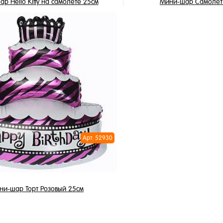
р Hello Kitty на самолете 25см
Мини-шар Самолет 
115 ₽
115 ₽
/ шт
/ 
В корзину
В корзи
1 клик
Купить в 1 клик
ное
В избранное
и
В наличии
Арт: 52930
ни-шар Торт Розовый 25см
115 ₽
/ шт