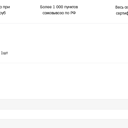
а при
Более 1 000 пунктов
Весь а
 руб
самовывоза по РФ
серти
а 1шт