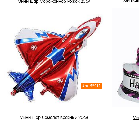
Мини-ша
Мини-шар Мороженное Рожок 25см
115 ₽
/ шт
В корзину
Купить в 
Купить в 1 клик
В избран
В избранное
В наличи
В наличии
Арт: 52911
Мини-шар Самолет Красный 25см
Ми
115 ₽
/ шт