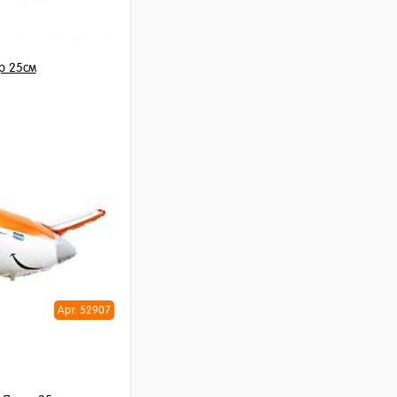
р 25см
шт
ну
Арт: 52907