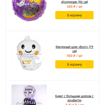
«Колдунья» (46 см)
320 ₽
/ шт
В корзину
Фигурный шар «Воо!» (79
см)
420 ₽
/ шт
В корзину
Букет с большим шаром с
конфетти