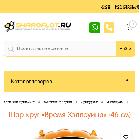
Вход
Регистрация
0
Каталог товаров
•
•
•
•
Главная страница
Каталог товаров
Праздник
Хэллоуин
Шар
Шар круг «Время Хэллоуина» (46 см)