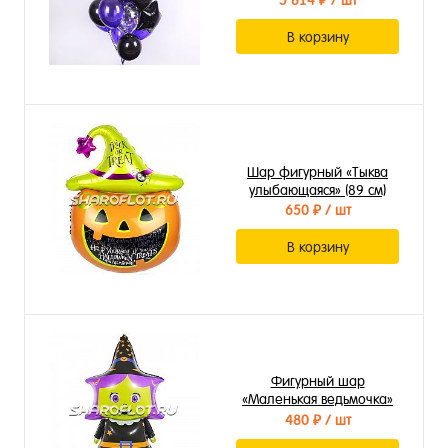
5 814 ₽
/ шт
В корзину
Шар фигурный «Тыква
улыбающаяся» (89 см)
650 ₽
/ шт
В корзину
Фигурный шар
«Маленькая ведьмочка»
(99 см)
480 ₽
/ шт