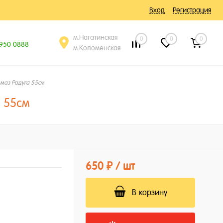
Вход
Регистрация
м.Нагатинская
0
0
0
 950 0888
м.Коломенская
маз Радуга 55см
 55см
650 ₽
/ шт
В корзину