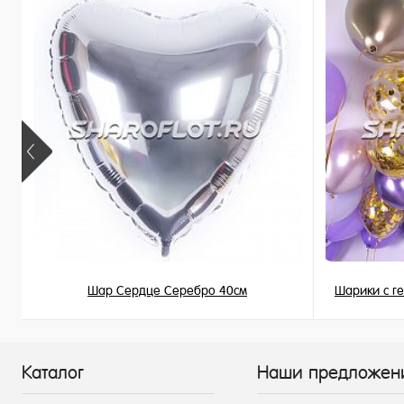
В наличии
В наличи
Шар Сердце Серебро 40см
Шарики с г
345 ₽
/ шт
Каталог
Наши предложен