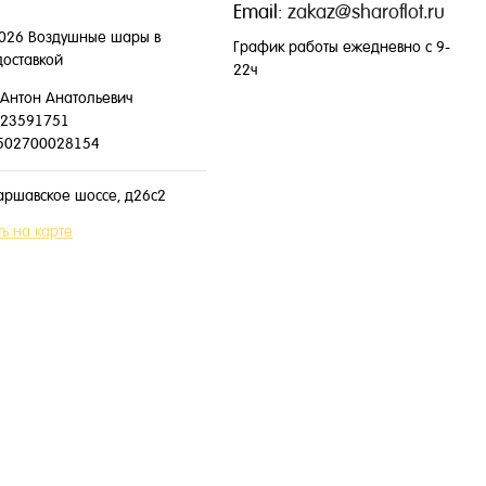
Email:
zakaz@sharoflot.ru
026 Воздушные шары в
График работы ежедневно с 9-
доставкой
22ч
Антон Анатольевич
23591751
502700028154
аршавское шоссе, д26с2
ь на карте