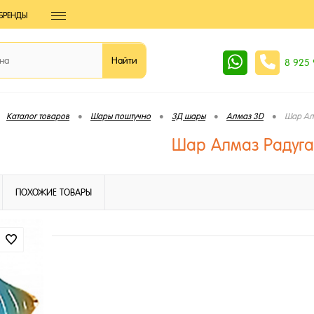
БРЕНДЫ
8 925
•
•
•
•
Каталог товаров
Шары поштучно
3Д шары
Алмаз 3D
Шар Ал
Шар Алмаз Радуга
ПОХОЖИЕ ТОВАРЫ