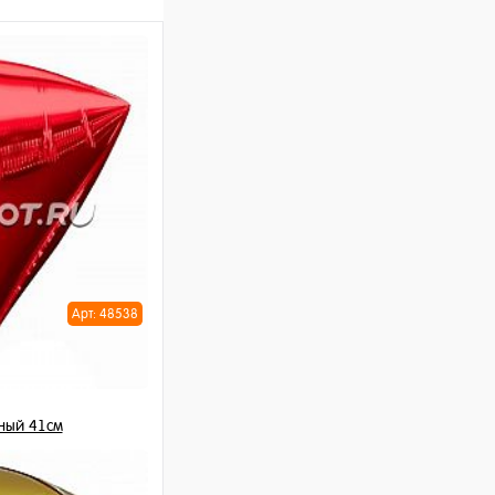
Арт: 48538
ный 41см
 шт