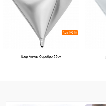
Купить в 
Купить в 1 клик
В избран
В избранное
В наличи
В наличии
Арт: 49348
Шар Алмаз Серебро 55см
650 ₽
/ шт
В корзину
Купить в 1 клик
Купить в 
В избранное
В избран