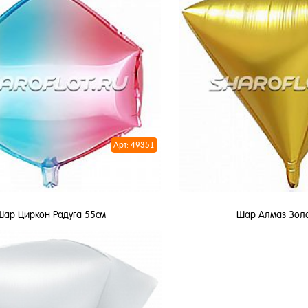
В корзину
В корзи
1 клик
Купить в 1 клик
ное
В избранное
и
В наличии
Арт: 49351
Шар Циркон Радуга 55см
Шар Алмаз Золо
650 ₽
650 ₽
/ шт
/ 
В корзину
В корзи