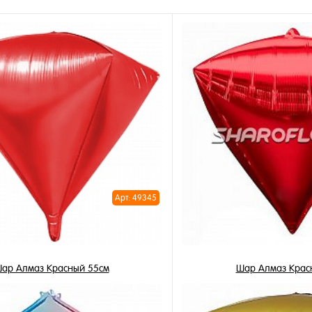
Арт: 49345
ар Алмаз Красный 55см
Шар Алмаз Крас
650 ₽
1 250 ₽
/ шт
/