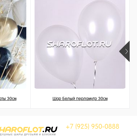
аты 30см
Шар Белый перламутр 30см
155 ₽
/ шт
+7 (925) 950-0888