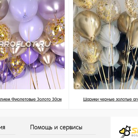
и
елием Фиолетовые Золото 30см
Шарики черные золотые аг
195 ₽
199 ₽
/ шт
/ шт
ия
Помощь и сервисы