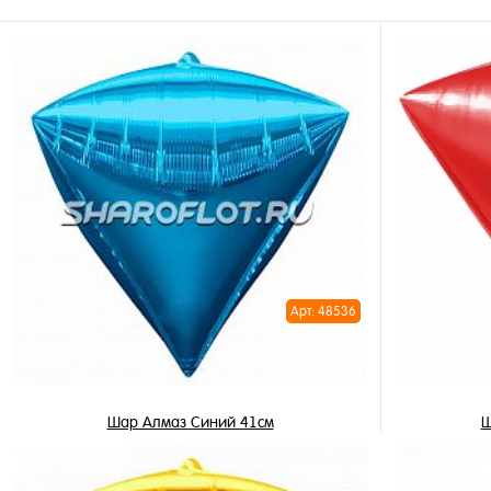
Арт: 48536
Шар Алмаз Синий 41см
Ш
1 250 ₽
/ шт