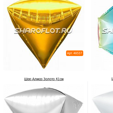
В корзину
Купить в 1 клик
Купить в 
В избранное
В избран
В наличии
В наличи
Арт: 48537
Шар Алмаз Золото 41см
1 250 ₽
/ шт
В корзину