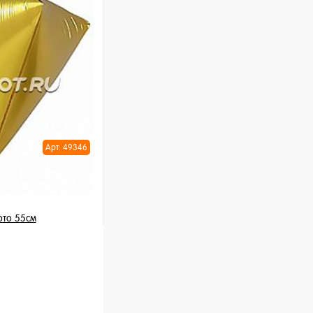
ну
Арт: 49346
то 55см
шт
ну