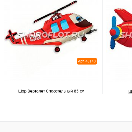
В корзину
Купить в 
Купить в 1 клик
В избран
В избранное
В наличи
В наличии
Арт: 48140
Шар Вертолет Спасательный 85 см
Ш
795 ₽
/ шт
В корзину