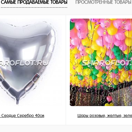
САМЫЕ ПРОДАВАЕМЫЕ ТОВАРЫ
ПРОСМОТРЕННЫЕ ТОВАРЫ
1 клик
ное
и
 Сердце Серебро 40см
Шары розовые, желтые, зел
345 ₽
149 ₽
/ шт
/ шт