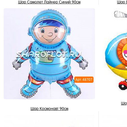
Шар Самолет Лайнер Синий 90см
Шар 
795 ₽
/ шт
В корзину
Купить в 1 клик
Купить в 
В избранное
В избран
В наличии
В наличи
Арт: 48707
Шар
Шар Космонавт 90см
795 ₽
/ шт