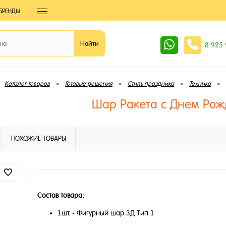
БРЕНДЫ
8 925
•
•
•
•
Каталог товаров
Готовые решения
Стиль праздника
Техника
Шар Ракета с Днем Рож
ПОХОЖИЕ ТОВАРЫ
Состав товара:
1шт. - Фигурный шар 3Д Тип 1