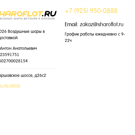
+7 (925) 950-0888
Email:
zakaz@sharoflot.ru
026 Воздушные шары в
График работы ежедневно с 9-
доставкой
22ч
Антон Анатольевич
23591751
502700028154
аршавское шоссе, д26с2
ь на карте