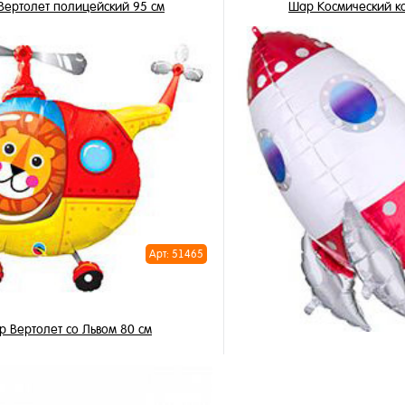
Вертолет полицейский 95 см
Шар Космический к
625 ₽
795 ₽
500 ₽
/ шт
/ 
В корзину
В корзи
1 клик
Купить в 1 клик
ное
В избранное
и
В наличии
Арт: 51465
 Вертолет со Львом 80 см
Шар Ракета Бел
795 ₽
/ шт