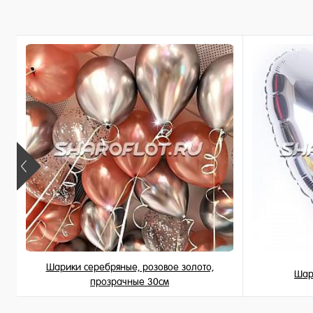
Купить в 1 клик
Купить в 
В избранное
В избран
В наличии
В наличи
Шарики серебряные, розовое золото,
Шар
прозрачные 30см
189 ₽
/ шт