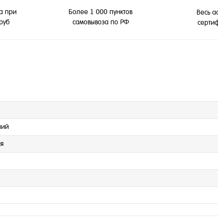
а при
Более 1 000 пунктов
Весь а
 руб
самовывоза по РФ
серти
ний
я