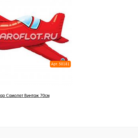
1 495 ₽
/
В корзину
В корзи
1 клик
ное
Купить в 1 клик
и
В избранное
В наличии
Арт: 50181
ар Самолет Винтаж 70см
795 ₽
/ шт
В корзину