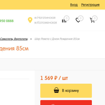
Вход
Регистрация
м.Нагатинская
0
0
0
 950 0888
м.Коломенская
•
Самолеты, Вертолеты
Шар Ракета с Днем Рождения 85см
дения 85см
1 569 ₽
/ шт
В корзину