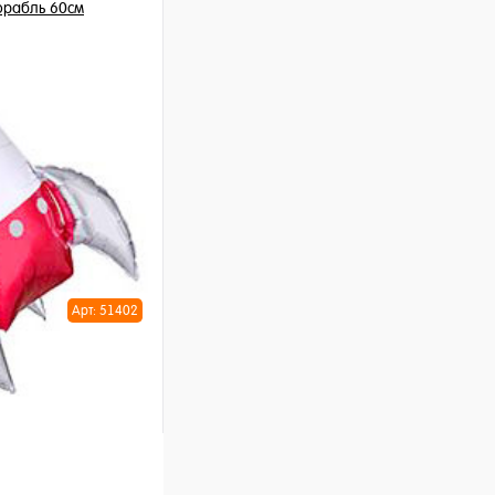
орабль 60см
шт
ну
Арт: 51402
ая 70см