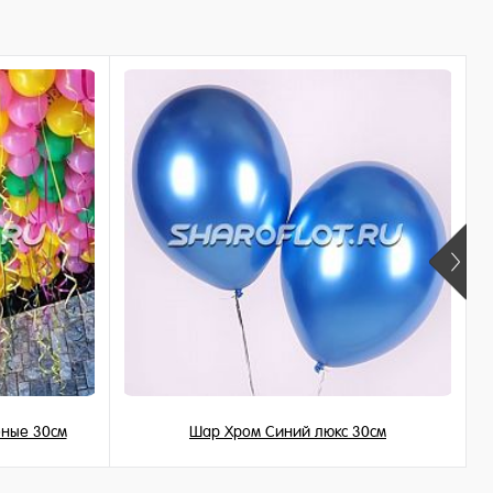
еные 30см
Шар Хром Синий люкс 30см
215 ₽
/ шт