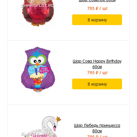
795 ₽
/ шт
В корзину
Шар Сова Happy Birthday
60см
795 ₽
/ шт
В корзину
Шар Лебедь принцесса
80см