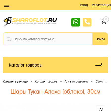
Вход
Регистрация
0
Каталог товаров
•
•
•
Главная страница
Каталог товаров
Готовые решения
Стиль праз
Шары Тукан Алоха (облако), 30см