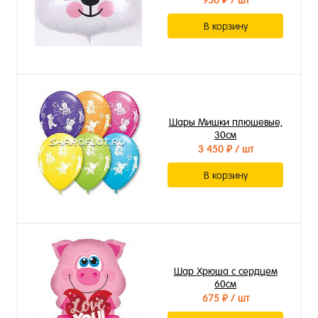
950 ₽
/ шт
В корзину
Шары Мишки плюшевые,
30см
3 450 ₽
/ шт
В корзину
Шар Хрюша с сердцем
60см
675 ₽
/ шт