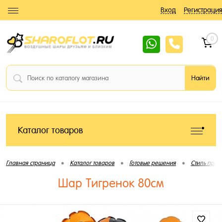
Вход
Регистрация
0
Каталог товаров
•
•
•
Главная страница
Каталог товаров
Готовые решения
Стиль праз
Шар Тигренок 80см