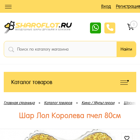
Вход
Регистрация
0
Каталог товаров
•
•
•
Главная страница
Каталог товаров
Кино / Мульт герои
Шарики 
Шар Лол Королева пчел 80см