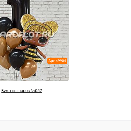
В корзину
В корзи
1 клик
Купить в 1 клик
ное
В избранное
и
В наличии
Арт: 49904
Букет из шаров №057
3 398 ₽
/ шт
В корзину