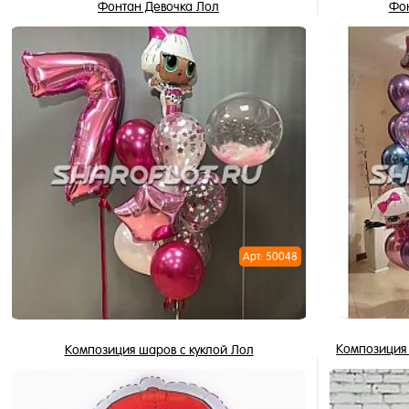
Фонтан Девочка Лол
Фон
2 856 ₽
/ шт
В корзину
Купить в 1 клик
Купить в 
В избранное
В избран
В наличии
В наличи
Арт: 50048
Композиция 
Композиция шаров с куклой Лол
6 379 ₽
/ шт