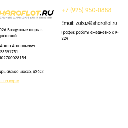
+7 (925) 950-0888
Email:
zakaz@sharoflot.ru
026 Воздушные шары в
График работы ежедневно с 9-
доставкой
22ч
Антон Анатольевич
23591751
502700028154
аршавское шоссе, д26с2
ь на карте