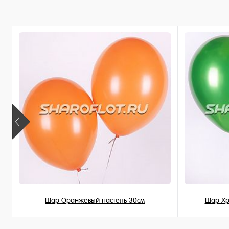
Купить в 1 клик
Купить в 
В избранное
В избран
В наличии
В наличи
Шар Оранжевый пастель 30см
Шар Хр
149 ₽
/ шт