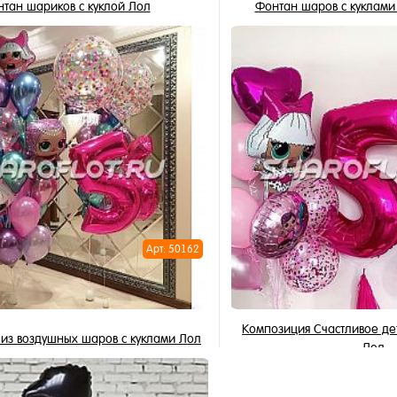
тан шариков с куклой Лол
Фонтан шаров с куклами
2 497 ₽
6 449 ₽
/ шт
/
В корзину
В корзи
1 клик
Купить в 1 клик
ное
В избранное
и
В наличии
Арт: 50162
Композиция Счастливое де
из воздушных шаров с куклами Лол
Лол
11 039 ₽
6 182 ₽
/ шт
/