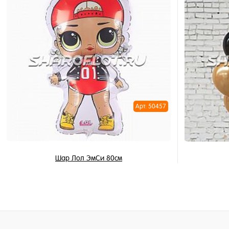
В корзину
Купить в 
Купить в 1 клик
В избран
В избранное
В наличи
В наличии
Арт: 50457
Шар Лол ЭмСи 80см
795 ₽
/ шт
В корзину