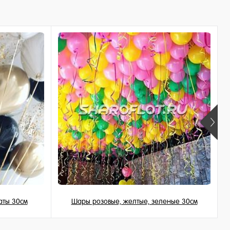
аты 30см
Шары розовые, желтые, зеленые 30см
149 ₽
/ шт