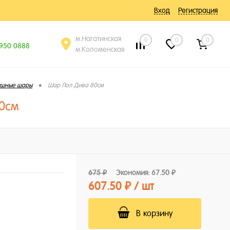
Вход
Регистрация
м.Нагатинская
0
0
0
 950 0888
м.Коломенская
•
ушные шары
Шар Лол Дива 80см
0см
675 ₽
Экономия:
67.50 ₽
607.50 ₽
/ шт
В корзину