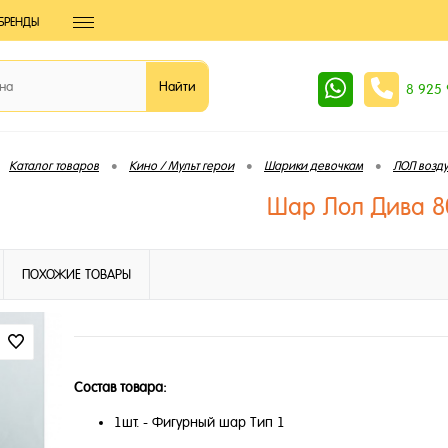
БРЕНДЫ
8 925
•
•
•
Каталог товаров
Кино / Мульт герои
Шарики девочкам
ЛОЛ возд
Шар Лол Дива 8
ПОХОЖИЕ ТОВАРЫ
Состав товара:
1шт. - Фигурный шар Тип 1