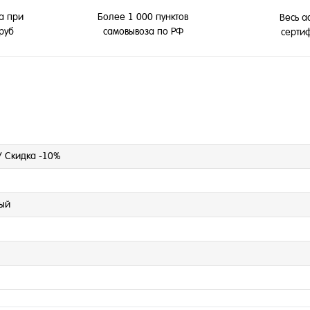
а при
Более 1 000 пунктов
Весь а
 руб
самовывоза по РФ
серти
/ Скидка -10%
лый