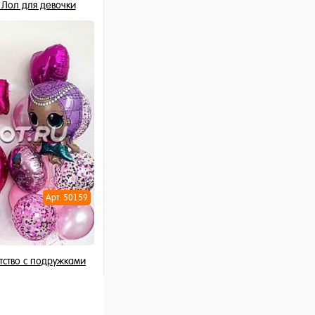
 Лол для девочки
 шт
ну
Арт: 50159
тство с подружками
 шт