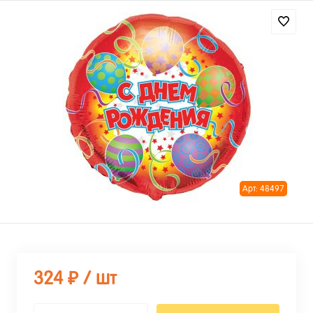
Арт: 48497
324 ₽
/ шт