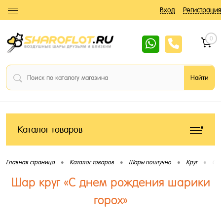
Вход
Регистрация
0
Каталог товаров
•
•
•
•
Главная страница
Каталог товаров
Шары поштучно
Круг
С 
Шар круг «С днем рождения шарики
горох»