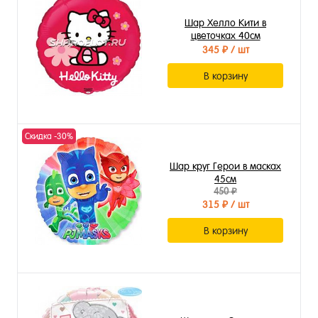
Шар Хелло Кити в
цветочках 40см
345 ₽
/ шт
В корзину
Скидка -30%
Шар круг Герои в масках
45см
450 ₽
315 ₽
/ шт
В корзину