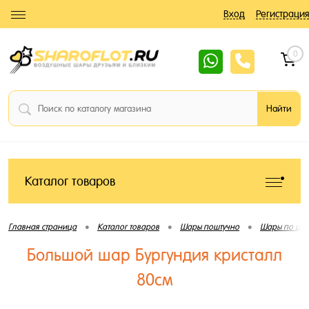
Вход
Регистрация
0
Каталог товаров
•
•
•
Главная страница
Каталог товаров
Шары поштучно
Шары по цве
Большой шар Бургундия кристалл
80см